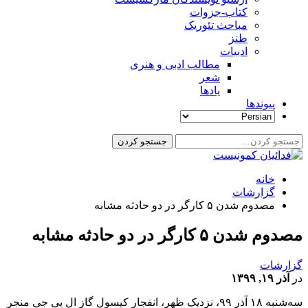
کتاب-جزوات
مباحث تئوریک
طنز
ادبیات
مطالب ادبی و هنری
شعر
یادها
پیوندها
خانه
گزارشات
مصدوم شدن ۵ کارگر در دو حادثه مشابه
مصدوم شدن ۵ کارگر در دو حادثه مشابه
گزارشات
در
آذر ۱۹, ۱۳۹۹
سه‌شنبه
۱۸
آذر
۹۹،
نزدیک
ظهر،
انفجار
کپسول
گاز
ال
پی
جی
منجر