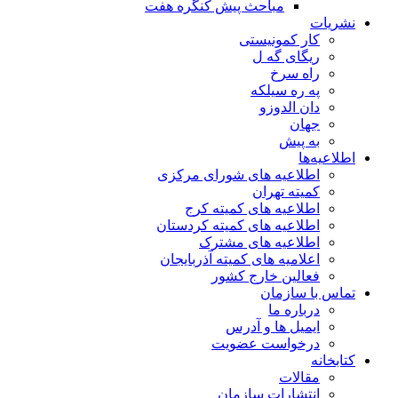
مباحث پیش کنگره هفت
نشریات
کار کمونیستی
ریگای گه ل
راه سرخ
په ره سیلکه
دان الدوزو
جهان
به پیش
اطلاعیه‌ها
اطلاعیه های شورای مرکزی
کمیته تهران
اطلاعیه های کمیته کرج
اطلاعیه های کمیته کردستان
اطلاعیه های مشترک
اعلامیه های کمیته آذربایجان
فعالین خارج کشور
تماس با سازمان
درباره ما
ایمیل ها و آدرس
درخواست عضویت
کتابخانه
مقالات
انتشارات سازمان