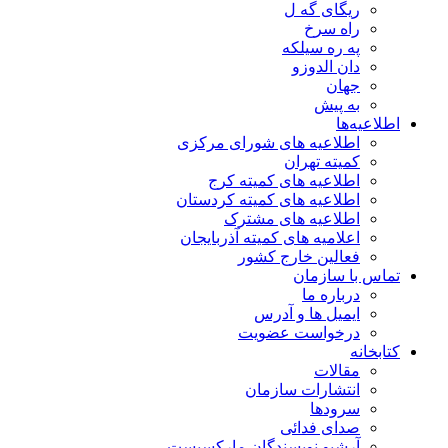
ریگای گه ل
راه سرخ
په ره سیلکه
دان الدوزو
جهان
به پیش
اطلاعیه‌ها
اطلاعیه های شورای مرکزی
کمیته تهران
اطلاعیه های کمیته کرج
اطلاعیه های کمیته کردستان
اطلاعیه های مشترک
اعلامیه های کمیته آذربایجان
فعالین خارج کشور
تماس با سازمان
درباره ما
ایمیل ها و آدرس
درخواست عضویت
کتابخانه
مقالات
انتشارات سازمان
سرودها
صدای فدائی
آرشیو نویسندگان مارکسیست