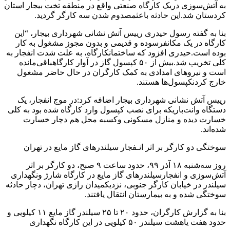
به
آتش‌سوزی
در
یک
کارگاه
صنعتی
واقع
در
منطقه
تخت
بیجار
استان
کردستان
شد
.
این
حادثه
باعث
مصدوم
شدن
سه
کارگر
گردید
.
بنا
به
گفته
رسول
حیدری
رییس
آتش
نشانی
شهرداری
بیجار،
“
این
کارگاه
در
یک
مکان
فرسوده
و
قدیمی
و
بدون
مجوز
مشغول
به
کار
بوده
است
.
حیدری
افزود
که
ساختمان
کارگاه،
به
علت
شدت
انفجار
به
کلی
تخریب
شد
.
بیش
از
۵۰
کپسول
گاز
در
آوار
کارگاه
باقی‌مانده
است
و
نیروهای
امدادی
به
کمک
کارگران
در
حال
حاضر
مشغول
خارج
کردن
کپسول‌ها
هستند
.
رییس
آتش
نشانی
شهرداری
بیجار
اضافه
کرد
:
در
موج
انفجار،
یک
دستگاه
وانت‌باری
که
برای
نصب
کپسول
وارد
کارگاه
شده
بود
به
کلی
خسارت
دیده
و
منازل
مسکونی
و
کسبه
محل
هم
دچار
خسارت
شده‌اند
.
سوختگی
دو
کارگر
بر
اثر
انـفجار
سیلندرهای
گاز
مایع
در
تهران
روز
سه‌شنبه
۱۸
آذر
۹۹،
حدود
ساعت
۹
صبح،
دو
کارگر
بر
اثر
آتش‌سوزی
و
انفجار
سیلندرهای
گاز
مایع
در
کارگاه
شارژ
ونگهداری
سیلندر
در
خیابان
کارگر
جنوبی،
نزدیک
میدان
رازی
تهران،
دچار
حادثه
سوختگی
شده
و
به
بیمارستان
انتقال
یافتند
.
بنا
به
گزارش
کارگران،
حدود
۲۰
تا
۲۵
سیلندر
گاز
مایع
۱۱
کیلویی
و
حدود
هفت
یا
هشت
سیلندر
۵۰
کیلویی
در
این
کارگاه
نگهداری