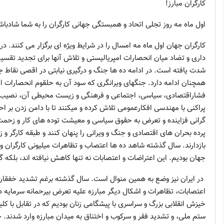
کارگران مبارز!
اول ماه مه روز تجلی اتحاد و همبستگی جهانی کارگران را به شما شادبا
کارگران جهان اول ماه مه امسال را در شرایط ویژه ای برگزار می کنند. 
داری و تضاد میان انحصارات امپریالیستی و تلاش آنها برای تجدید تقسیم 
شدت یافته است. در ادامه ده ها جنگ و درگیری نیابتی در اقصی نقاط جه
همچنان ادامه دارد. جنگهای ویرانگری که سود آن به حلقوم انحصارات امپ
فشاراقتصادی، سیاسی، اجتماعی و فرهنگی و زیست محیطی آن، نصیب ت
پراکنی با مهندسی افکارعمومی تلاش کرده و میکنند تا با دامن زدن بر اح
گرانی فزاینده و تعرض به حقوق سیاسی و معیشت توده های کار و زحمت من
پرده بحران های اقتصادی و جنگ و ویرانی را پنهان کنند و طبقه کارگر و ز
بازدارند. سال گذشته شاهد ده ها اعتصاب و تظاهرات میلیونی کارگران 
جهان بودیم. این اعتراضات و اعتصابات نه تنها کاهش نیافته اند، بلکه گ
در ایران نیز وضع به همین منوال است. سال گذشته برغم تشدید خفقان و
اعتصابات، تظاهرات و اشکال دیگر مبارزه علیه تعرض بیرحمانه سرمایه د
خیزش انقلابی بزرگ و سراسری با پیشگامی زنان بودیم که در تقابل با ک
ستم ملی، و تشدید فقر و سرکوب و اختناق به میدان مبارزه وارد شدند