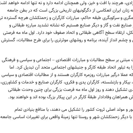
ادی، هرچند با افت و خیز، ولی همچنان ادامه دارد و نه تنها ادامه خواهد اشت
زنان ایران انعکاسی از دگرگونیهای تاریخی بزرگی است که در بطن جامعه
مگری و سرکوبگری طبقه حاکم، مبارزات کارگران و زحمتکشان هرچه گسترده تر
نایع نفت و گاز و دیگر صنایع هستیم که نشانه تشدید مبارزه طبقاتی و
تشکل، ارتقاء سطح آگاهی طبقاتی و اتحاد صفوف خود دارد. اول ماه مه فرصتی
و چشم انداز آینده، برنامه و روشهای موثرتری را برای طرح مطالبات، گسترش
ت مبتنی بر سطح مطالبات و مبارزات اقتصادی – اجتماعی و سیاسی و فرهنگی
 به تبلور اتحاد طبقه کارگر و جنبشهای اجتماعی متحد آن تبدیل کرد. اما
که عملا درگیر مبارزات روزمره کارگران هستند و از مطالبات اقتصادی و سیاسی
ل، بیکار و بازنشسته، کارگران یدی و فکری، کارگران صنایع و خدمات و کشاورزی،
حدی تشکیل دهند و روز اول ماه مه فرصت بزرگی برای چنین وحدت طبقاتی
مراهان وفادادار طبقۀ کارگر در این پیکار بزرگ بوده اند و خواهند بود.
 و مولد اصلی ثروت کشور را تشکیل می دهند، با منافع بنیادی تمام
ا دیگر زحمتکشان شهر و روستا تنها زمینۀ واقعی برای تغییرات اساسی جامعه 