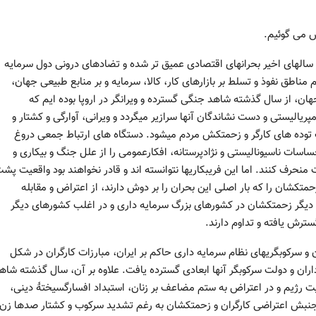
ش می گوئیم.
در سالهای اخیر بحرانهای اقتصادی عمیق تر شده و تضادهای درونی دول سرمایه
مناطق نفوذ و تسلط بر بازارهای کار، کالا، سرمایه و بر منابع طبیعی جهان،
ان، از سال گذشته شاهد جنگی گسترده و ویرانگر در اروپا بوده ایم که
ریالیستی و دست نشاندگان آنها سرازیر میگردد و ویرانی، آوارگی و کشتار و
وده های کارگر و زحمتکش مردم میشود. دستگاه های ارتباط جمعی دروغ
ساسات ناسیونالیستی و نژادپرستانه، افکارعمومی را از علل جنگ و بیکاری و
حرف کنند. اما این فریبکاریها نتوانسته اند و قادر نخواهند بود واقعیت پش
حمتکشان را که بار اصلی این بحران را بر دوش دارند، از اعتراض و مقابله
و دیگر زحمتکشان در کشورهای بزرگ سرمایه داری و در اغلب کشورهای دیگر
سترش یافته و تداوم دارند.
 سرکوبگریهای نظام سرمایه داری حاکم بر ایران، مبارزات کارگران در شکل
اران و دولت سرکوبگر آنها ابعادی گسترده یافت. علاوه بر آن، سال گذشته شاه
لیت رژیم و در اعتراض به ستم مضاعف بر زنان، استبداد افسارگسیختۀ دینی،
. جنبش اعتراضی کارگران و زحمتکشان به رغم تشدید سرکوب و کشتار صدها زن