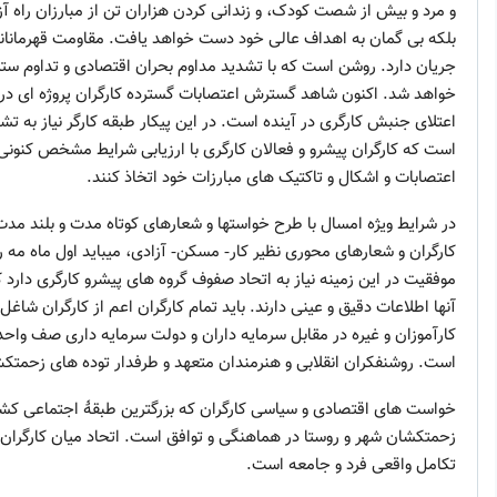
و مرد و بیش از شصت کودک، و زندانی کردن هزاران تن از مبارزان راه آز
بلکه بی گمان به اهداف عالی خود دست خواهد یافت. مقاومت قهرمانانه 
جریان دارد. روشن است که با تشدید مداوم بحران اقتصادی و تداوم ست
خواهد شد. اکنون شاهد گسترش اعتصابات گسترده کارگران پروژه ای در ص
اعتلای جنبش کارگری در آینده است. در این پیکار طبقه کارگر نیاز به 
است که کارگران پیشرو و فعالان کارگری با ارزیابی شرایط مشخص کنونی 
اعتصابات و اشکال و تاکتیک های مبارزات خود اتخاذ کنند.
در شرایط ویژه امسال با طرح خواستها و شعارهای کوتاه مدت و بلند مد
کارگران و شعارهای محوری نظیر کار- مسکن- آزادی، میباید اول ماه مه را
موفقیت در این زمینه نیاز به اتحاد صفوف گروه های پیشرو کارگری دارد 
آنها اطلاعات دقیق و عینی دارند. باید تمام کارگران اعم از کارگران شاغ
کارآموزان و غیره در مقابل سرمایه داران و دولت سرمایه داری صف وا
است. روشنفکران انقلابی و هنرمندان متعهد و طرفدار توده های زحمتکش ه
خواست های اقتصادی و سیاسی کارگران که بزرگترین طبقۀ اجتماعی کشور
زحمتکشان شهر و روستا در هماهنگی و توافق است. اتحاد میان کارگران ب
تکامل واقعی فرد و جامعه است.