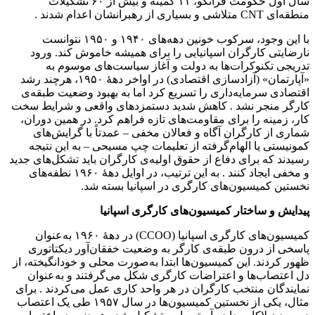
سال اول حکومت فرانکو، ۱۱ کمیته و بیش از ۶۰ تشکیلات
منطقه‌ای CNT متلاشی و بسیاری از رهبرانشان اعدام شدند .
با این وجود، سرکوب خونین دهه‌های ۱۹۴۰ و ۱۹۵۰ نتوانست
نارضایتی کارگران اسپانیایی را برای همیشه خاموش کند. ورود
تدریجی تکنوکرات‌ها به دولت و آغاز سیاست‌های موسوم به
«آپارتمان» (آزادسازی اقتصادی) در اواخر دههٔ ۱۹۵۰، هرچند رشد
اقتصادی سرمایه‌داری را تسریع کرد اما به بهبود وضعیت طبقه‌ی
کارگر منجر نشد . کاهش شدید دستمزدهای واقعی و شرایط سخت
کار، زمینه را برای مقاومت‌های تازه فراهم کرد. در همین دوران،
شماری از کارگران آگاه و فعالان مخفی – عمدتاً با گرایش‌های
کمونیستی یا الهام‌گرفته از تعلیمات چپ مسیحی – به این نتیجه
رسیدند که برای دفاع از حقوق اولیه‌ی کارگران باید تشکل‌های جدید
و مخفی ایجاد کنند . به این ترتیب، در اوایل دههٔ ۱۹۶۰ نطفه‌های
نخستین کمیسیون‌های کارگری در اسپانیا بسته شد.
پیدایش و ساختار کمیسیون‌های کارگری اسپانیا
کمیسیون‌های کارگری اسپانیا (CCOO) در دههٔ ۱۹۶۰ به‌عنوان
پاسخی از درون طبقه‌ی کارگر به وضعیت خفقان‌آور دیکتاتوری
ظهور کردند. این کمیسیون‌ها ابتدا به‌صورت محلی و خودانگیخته، از
دل اعتصاب‌ها و اعتراضات کارگری شکل می‌گرفتند و به‌عنوان
نمایندگان منتخب کارگران در هر واحد کاری عمل می‌کردند . برای
مثال، یکی از نخستین کمیسیون‌ها در سال ۱۹۵۷ طی یک اعتصاب