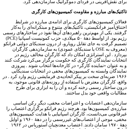
برای نقش‌آفرینی در فردای دموکراتیک سازمان‌دهی کرد.
تاکتیک‌های مبارزه و مقاومت کمیسیون‌های کارگری
فعالان کمیسیون‌های کارگری برای ادامه‌ی مبارزه در شرایط
اختناق‌آمیز فرانکیستی، تاکتیک‌های متنوع و مبتکرانه‌ای را به‌کار
گرفتند. یکی از مهم‌ترین راهبردهای آن‌ها نفوذ در ساختارهای رسمی
رژیم بود. از اواسط دههٔ ۵۰ میلادی، حزب کمونیست اسپانیا (PCE)
تصمیم گرفت به جای تقابل رویارو، از درون سندیکای دولتی فرانکو
(معروف به OSE یا سندیکای عمودی) به سازمان‌دهی کارگران
بپردازد . این استراتژی امکان داد که کارگران مخالف رژیم در
انتخابات نمایندگان کارگری که حکومت برگزار می‌کرد شرکت کنند
و به عنوان «نماینده کارگر» در کارخانه‌ها انتخاب شوند . پیروزی
نمایندگان وابسته به کمیسیون‌های مخفی در انتخابات سندیکایی
۱۹۶۶ ضربه‌ای سخت بر پیکر اتحادیه‌ی فرمایشی رژیم وارد کرد . در
واقع، کارگران معترض با استفاده از روزنه‌های قانونی موجود، به
درون ساختار رسمی رخنه کرده و آن را به ابزاری برای طرح
مطالبات واقعی خود بدل ساختند.
سازمان‌دهی اعتصابات و اعتراضات مخفی، دیگر رکن اساسی
مبارزه‌ی کمیسیون‌ها بود. هرچند رژیم فرانکو برگزاری اعتصاب را
غیرقانونی می‌دانست، کارگران اسپانیایی با هدایت کمیسیون‌های
مخفی، موجی از اعتصاب‌های غیررسمی را در دههٔ ۱۹۶۰ و اوایل
دههٔ ۱۹۷۰ سامان دادند. اعتصاب معدنچیان آستوریاس در ۱۹۶۲