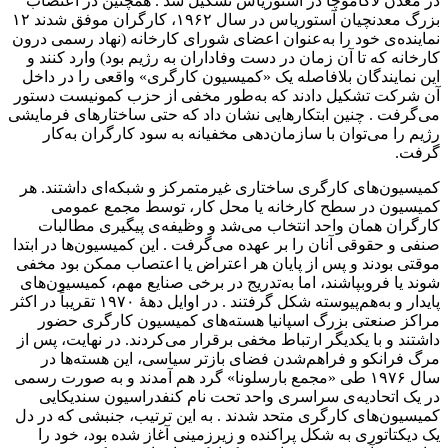
در معدن لاکاموچا در آستوریاس تشکیل شد . همچنین در اعتصاب
بزرگ معدنچیان آستوریاس در سال ۱۹۶۲، کارگران موفق شدند ۱۲
نماینده‌ی خود را به‌عنوان اعضای شورای کارخانه (نهاد رسمی درون
کارخانه که تا آن زمان در دست وفاداران به رژیم بود) وارد کنند و
این نمایندگان بلافاصله یک «کمیسیون کارگری» واقعی را در داخل
آن شرکت تشکیل دادند که به‌طور مخفی از حزب کمونیست دستور
می‌گرفت . چنین ابتکارهایی نشان داد که حتی ساختارهای فرمایشی
رژیم را می‌توان با سازمان‌دهی مخفیانه به سود کارگران به‌کار
گرفت.
کمیسیون‌های کارگری ساختاری غیرمتمرکز و شبکه‌ای داشتند. هر
کمیسیون در سطح کارخانه یا محل کار، توسط مجمع عمومی
کارگران همان واحد انتخاب می‌شد و وظیفه‌ی پیگیری مطالبات
صنفی و حقوقی آنان را بر عهده می‌گرفت . این کمیسیون‌ها در ابتدا
موقتی بودند و پس از پایان هر اعتراض یا اعتصاب ممکن بود مخفی
شوند یا فروبپاشند، اما به‌تدریج در برخی صنایع مهم، کمیسیون‌های
پایدار و به‌هم‌پیوسته شکل گرفتند . در اوایل دههٔ ۱۹۷۰ تقریباً در اکثر
مراکز صنعتی بزرگ اسپانیا هسته‌های کمیسیون کارگری حضور
داشتند و با یکدیگر ارتباط مخفی برقرار می‌کردند. در نهایت، پس از
مرگ فرانکو و فراهم‌شدن فضای بازتر سیاسی، این هسته‌ها در
سال ۱۹۷۶ طی «مجمع بارسلونا» گرد هم آمدند و به صورت رسمی
در یک اتحادیه‌ی سراسری واحد تحت نام کنفدراسیون سندیکایی
کمیسیون‌های کارگری متحد شدند . به این ترتیب، جنبشی که در دل
یک دیکتاتوری به شکل پراکنده و زیرزمینی آغاز شده بود، خود را