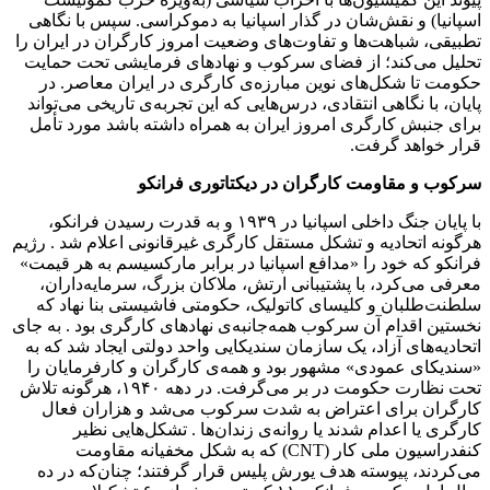
اسپانیا) و نقش‌شان در گذار اسپانیا به دموکراسی. سپس با نگاهی
تطبیقی، شباهت‌ها و تفاوت‌های وضعیت امروز کارگران در ایران را
تحلیل می‌کند؛ از فضای سرکوب و نهادهای فرمایشی تحت حمایت
حکومت تا شکل‌های نوین مبارزه‌ی کارگری در ایران معاصر. در
پایان، با نگاهی انتقادی، درس‌هایی که این تجربه‌ی تاریخی می‌تواند
برای جنبش کارگری امروز ایران به همراه داشته باشد مورد تأمل
قرار خواهد گرفت.
سرکوب و مقاومت کارگران در دیکتاتوری فرانکو
با پایان جنگ داخلی اسپانیا در ۱۹۳۹ و به قدرت رسیدن فرانکو،
هرگونه اتحادیه و تشکل مستقل کارگری غیرقانونی اعلام شد . رژیم
فرانکو که خود را «مدافع اسپانیا در برابر مارکسیسم به هر قیمت»
معرفی می‌کرد، با پشتیبانی ارتش، ملاکان بزرگ، سرمایه‌داران،
سلطنت‌طلبان و کلیسای کاتولیک، حکومتی فاشیستی بنا نهاد که
نخستین اقدام آن سرکوب همه‌جانبه‌ی نهادهای کارگری بود . به جای
اتحادیه‌های آزاد، یک سازمان سندیکایی واحد دولتی ایجاد شد که به
«سندیکای عمودی» مشهور بود و همه‌ی کارگران و کارفرمایان را
تحت نظارت حکومت در بر می‌گرفت. در دهه ۱۹۴۰، هرگونه تلاش
کارگران برای اعتراض به شدت سرکوب می‌شد و هزاران فعال
کارگری یا اعدام شدند یا روانه‌ی زندان‌ها . تشکل‌هایی نظیر
کنفدراسیون ملی کار (CNT) که به شکل مخفیانه مقاومت
می‌کردند، پیوسته هدف یورش پلیس قرار گرفتند؛ چنان‌که در ده