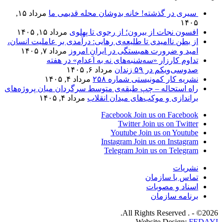
سیری در گذشته! خانه بدوشان محله قدیمی ما
مرداد ۱۵,
۱۴۰۵
افسون نجات از بیرون؛ از رجوی تا پهلوی
مرداد ۱۵, ۱۴۰۵
از بطن ناامیدی تا طلیعه‌ی رهایی: درآمدی بر عاملیت انسان،
امید و ضرورت همبستگی در ایرانِ امروز
مرداد ۷, ۱۴۰۵
تداوم کارزار «سه‌شنبه‌های نه به اعدام» در هفته
صدوسی‌و‌یکم در ۵۹ زندان
مرداد ۶, ۱۴۰۵
نشریه کار کمونیستی شماره ۲۵۸
مرداد ۴, ۱۴۰۵
راه استحاله – چپ طبقه‌ی متوسط سرگردان میان پروژه‌های
براندازی و موکب‌های میدان انقلاب
مرداد ۴, ۱۴۰۵
Facebook
Join us on Facebook
Twitter
Join us on Twitter
Youtube
Join us on Youtube
Instagram
Join us on Instagram
Telegram
Join us on Telegram
نشریات
تماس با سازمان
اسناد و مصوبات
برنامه سازمان
2026© - . All Rights Reserved.
Website Design:
FEDAYI