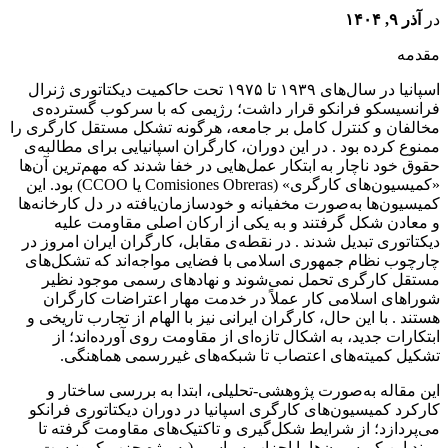
در
آذر ۹, ۱۴۰۴
مقدمه
اسپانیا در سال‌های ۱۹۳۹ تا ۱۹۷۵ تحت حاکمیت دیکتاتوری ژنرال
فرانسیسکو فرانکو قرار داشت؛ رژیمی که با سرکوب گسترده‌ی
مخالفان و کنترل کامل بر جامعه، هرگونه تشکل مستقل کارگری را
ممنوع کرده بود . در این دوران، کارگران اسپانیایی برای مطالبه‌ی
حقوق خود ناچار به ابتکار عمل‌هایی در خفا شدند که مهم‌ترین آن‌ها
«کمیسیون‌های کارگری» (Comisiones Obreras یا CCOO) بود. این
کمیسیون‌ها به‌صورت مخفیانه و خودسازمان‌یافته در دل کارخانه‌ها
و معادن شکل گرفتند و به یکی از ارکان اصلی مقاومت علیه
دیکتاتوری تبدیل شدند . در نقطه‌ی مقابل، کارگران ایران امروز در
چارچوب نظام جمهوری اسلامی با فضایی مواجه‌اند که تشکل‌های
مستقل کارگری تحمل نمی‌شوند و نهادهای رسمی موجود نظیر
شوراهای اسلامی کار عملاً در خدمت مهار اعتراضات کارگران
هستند . با این حال، کارگران ایرانی نیز با الهام از تجارب تاریخی و
ابتکارات جدید، به اشکال تازه‌ای از مقاومت روی آورده‌اند؛ از
تشکیل کمیته‌های اعتصاب تا شبکه‌های غیررسمی هماهنگی.
این مقاله به‌صورت پژوهشی-تحلیلی، ابتدا به بررسی ساختار و
کارکرد کمیسیون‌های کارگری اسپانیا در دوران دیکتاتوری فرانکو
می‌پردازد؛ از شرایط شکل‌گیری و تاکتیک‌های مقاومت گرفته تا
پیوند این کمیسیون‌ها با احزاب سیاسی (به‌ویژه حزب کمونیست