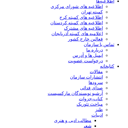
اطلاعیه‌ها
اطلاعیه های شورای مرکزی
کمیته تهران
اطلاعیه های کمیته کرج
اطلاعیه های کمیته کردستان
اطلاعیه های مشترک
اعلامیه های کمیته آذربایجان
فعالین خارج کشور
تماس با سازمان
درباره ما
ایمیل ها و آدرس
درخواست عضویت
کتابخانه
مقالات
انتشارات سازمان
سرودها
صدای فدائی
آرشیو نویسندگان مارکسیست
کتاب-جزوات
مباحث تئوریک
طنز
ادبیات
مطالب ادبی و هنری
شعر