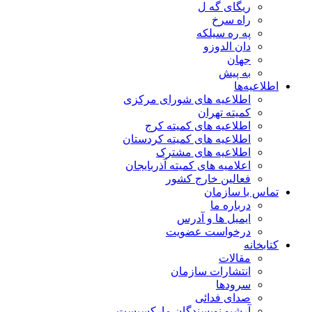
ریگای گه ل
راه سرخ
په ره سیلکه
دان الدوزو
جهان
به پیش
اطلاعیه‌ها
اطلاعیه های شورای مرکزی
کمیته تهران
اطلاعیه های کمیته کرج
اطلاعیه های کمیته کردستان
اطلاعیه های مشترک
اعلامیه های کمیته آذربایجان
فعالین خارج کشور
تماس با سازمان
درباره ما
ایمیل ها و آدرس
درخواست عضویت
کتابخانه
مقالات
انتشارات سازمان
سرودها
صدای فدائی
آرشیو نویسندگان مارکسیست