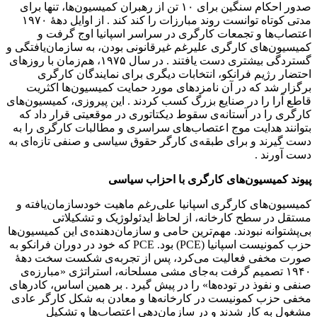
صدور احکام سنگین برای ۱۰ تن از رهبران کمیسیون‌ها، تنها برای
مدتی کوتاه توانست روند مبارزات را کند کند . از اوایل دههٔ ۱۹۷۰
اعتصاب‌ها و تجمعات کارگری در سراسر اسپانیا اوج گرفت و
کمیسیون‌های کارگری علیرغم غیرقانونی بودن، به سازمان‌یافتگی و
گستردگی بیشتری دست یافتند . در سال ۱۹۷۵، هم‌زمان با روزهای
احتضار رژیم فرانکو، انتخابات دیگری برای نمایندگان کارگری
برگزار شد که در آن نامزدهای مورد حمایت کمیسیون‌ها اکثریت
قاطع آرا را در صنایع بزرگ کسب کردند . این پیروزی، کمیسیون‌های
کارگری را در آستانه‌ی سقوط دیکتاتوری در موقعیتی قرار داد که
بتوانند هدایت موج اعتصاب‌های سراسری و مطالبات کارگری را به
دست گیرند و برای طبقه‌ی کارگر حقوق سیاسی و صنفی تازه‌ای به
دست آورند .
پیوند کمیسیون‌های کارگری با احزاب سیاسی
کمیسیون‌های کارگری اسپانیا علی‌رغم ماهیت خودسازمان‌یافته و
مستقل در سطح کارخانه، از لحاظ ایدئولوژیک و تشکیلاتی
بی‌پشتوانه نبودند. مهم‌ترین حامی و سازمان‌دهنده‌ی این کمیسیون‌ها
حزب کمونیست اسپانیا (PCE) بود. PCE که خود در دوران فرانکو به
صورت مخفی فعالیت می‌کرد، پس از تجربه‌ی شکست سخت دههٔ
۱۹۴۰ تصمیم گرفت به‌جای مشی مسلحانه، استراتژی «مبارزه‌ی
صنفی و نفوذ در توده‌ها» را در پیش گیرد . بر همین اساس، کادرهای
مخفی حزب کمونیست در کارخانه‌ها و معادن به شکل کارگر عادی
مشغول به کار شدند و در سازمان‌دهی اعتصاب‌ها و تشکیل