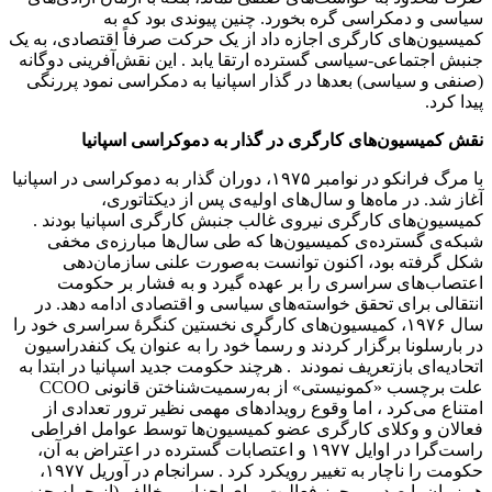
سیاسی و دمکراسی گره بخورد. چنین پیوندی بود که به
کمیسیون‌های کارگری اجازه داد از یک حرکت صرفاً اقتصادی، به یک
جنبش اجتماعی-سیاسی گسترده ارتقا یابد . این نقش‌آفرینی دوگانه
(صنفی و سیاسی) بعدها در گذار اسپانیا به دمکراسی نمود پررنگی
پیدا کرد.
نقش کمیسیون‌های کارگری در گذار به دموکراسی اسپانیا
با مرگ فرانکو در نوامبر ۱۹۷۵، دوران گذار به دموکراسی در اسپانیا
آغاز شد. در ماه‌ها و سال‌های اولیه‌ی پس از دیکتاتوری،
کمیسیون‌های کارگری نیروی غالب جنبش کارگری اسپانیا بودند .
شبکه‌ی گسترده‌ی کمیسیون‌ها که طی سال‌ها مبارزه‌ی مخفی
شکل گرفته بود، اکنون توانست به‌صورت علنی سازمان‌دهی
اعتصاب‌های سراسری را بر عهده گیرد و به فشار بر حکومت
انتقالی برای تحقق خواسته‌های سیاسی و اقتصادی ادامه دهد. در
سال ۱۹۷۶، کمیسیون‌های کارگری نخستین کنگرهٔ سراسری خود را
در بارسلونا برگزار کردند و رسماً خود را به عنوان یک کنفدراسیون
اتحادیه‌ای بازتعریف نمودند . هرچند حکومت جدید اسپانیا در ابتدا به
علت برچسب «کمونیستی» از به‌رسمیت‌شناختن قانونی CCOO
امتناع می‌کرد ، اما وقوع رویدادهای مهمی نظیر ترور تعدادی از
فعالان و وکلای کارگری عضو کمیسیون‌ها توسط عوامل افراطی
راست‌گرا در اوایل ۱۹۷۷ و اعتصابات گسترده در اعتراض به آن،
حکومت را ناچار به تغییر رویکرد کرد . سرانجام در آوریل ۱۹۷۷،
هم‌زمان با صدور مجوز فعالیت برای احزاب مخالف (از جمله حزب