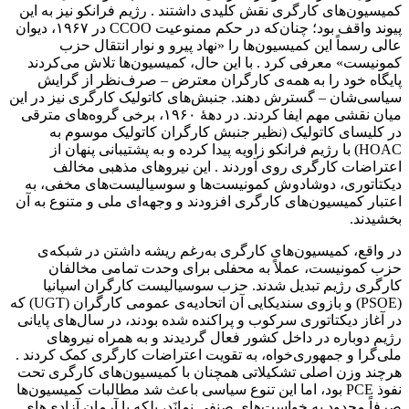
کمیسیون‌های کارگری نقش کلیدی داشتند . رژیم فرانکو نیز به این
پیوند واقف بود؛ چنان‌که در حکم ممنوعیت CCOO در ۱۹۶۷، دیوان
عالی رسماً این کمیسیون‌ها را «نهاد پیرو و نوار انتقال حزب
کمونیست» معرفی کرد . با این حال، کمیسیون‌ها تلاش می‌کردند
پایگاه خود را به همه‌ی کارگران معترض – صرف‌نظر از گرایش
سیاسی‌شان – گسترش دهند. جنبش‌های کاتولیک کارگری نیز در این
میان نقشی مهم ایفا کردند. در دههٔ ۱۹۶۰، برخی گروه‌های مترقی
در کلیسای کاتولیک (نظیر جنبش کارگران کاتولیک موسوم به
HOAC) با رژیم فرانکو زاویه پیدا کرده و به پشتیبانی پنهان از
اعتراضات کارگری روی آوردند . این نیروهای مذهبی مخالف
دیکتاتوری، دوشادوش کمونیست‌ها و سوسیالیست‌های مخفی، به
اعتبار کمیسیون‌های کارگری افزودند و وجهه‌ای ملی و متنوع به آن
بخشیدند.
در واقع، کمیسیون‌های کارگری به‌رغم ریشه داشتن در شبکه‌ی
حزب کمونیست، عملاً به محفلی برای وحدت تمامی مخالفان
کارگری رژیم تبدیل شدند. حزب سوسیالیست کارگران اسپانیا
(PSOE) و بازوی سندیکایی آن اتحادیه‌ی عمومی کارگران (UGT) که
در آغاز دیکتاتوری سرکوب و پراکنده شده بودند، در سال‌های پایانی
رژیم دوباره در داخل کشور فعال گردیدند و به همراه نیروهای
ملی‌گرا و جمهوری‌خواه، به تقویت اعتراضات کارگری کمک کردند .
هرچند وزن اصلی تشکیلاتی همچنان با کمیسیون‌های کارگری تحت
نفوذ PCE بود، اما این تنوع سیاسی باعث شد مطالبات کمیسیون‌ها
صرفاً محدود به خواست‌های صنفی نمانَد، بلکه با آرمان آزادی‌های