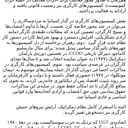
کمونیست)، کمیسیون‌های کارگری نیز رسمیت قانونی یافتند و
آزادانه به فعالیت پرداختند .
نقش کمیسیون‌های کارگری در گذار اسپانیا به مردم‌سالاری را
می‌توان در چند محور خلاصه کرد: نخست، آن‌ها با تداوم اعتصاب‌ها
و بسیج کارگران، تضمین کردند که مطالبات طبقه‌ی کارگر (مانند
آزادی تشکل‌یابی، افزایش دستمزد و بهبود شرایط کار) در دستور کار
نظام جدید قرار گیرد . دوم، رهبران برخاسته از دل کمیسیون‌ها به
چهره‌های تاثیرگذار سیاسی تبدیل شدند؛ برای مثال مارسلینو
کاماچو، دبیرکل تاریخی CCOO، در نخستین دوره‌ی پارلمان
دمکراتیک (۱۹۷۷) به عنوان نماینده انتخاب شد و تا سال‌ها صدای
کارگران در عرصه‌ی سیاست بود . سوم، کمیسیون‌های کارگری در
مذاکرات اجتماعی دوران گذار (از جمله پیمان‌های موسوم به «پیمان
مونکلوا» در ۱۹۷۷) حضوری فعال داشتند و با دولت و کارفرمایان بر
سر روند تثبیت اقتصاد پس از دیکتاتوری چانه‌زنی کردند، به نحوی که
منافع کارگران تا حد امکان حفظ شود. در سایه‌ی این مذاکرات،
حقوق بنیادینی چون حق اعتصاب و آزادی اتحادیه‌ها وارد قوانین
اساسی و عادی اسپانیا شد.
البته با استقرار کامل نظام دمکراتیک، آرایش نیروهای جنبش
کارگری نیز دستخوش تغییر گردید.
اتحادیه‌ی UGT که نزدیک به حزب سوسیالیست بود، در دههٔ ۱۹۸۰
مجدداً قدرت گرفت و در کنار CCOO به یکی از دو قطب اصلی