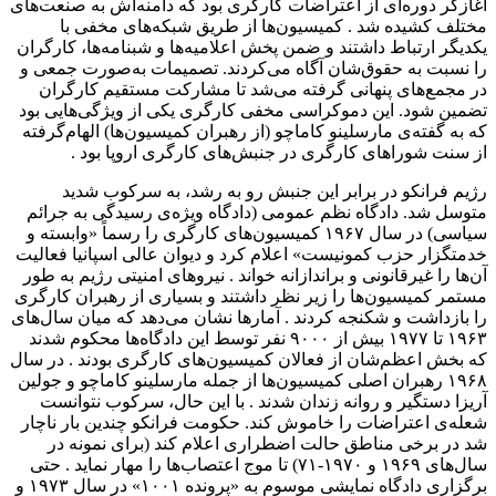
آغازگر دوره‌ای از اعتراضات کارگری بود که دامنه‌اش به صنعت‌های
مختلف کشیده شد . کمیسیون‌ها از طریق شبکه‌های مخفی با
یکدیگر ارتباط داشتند و ضمن پخش اعلامیه‌ها و شبنامه‌ها، کارگران
را نسبت به حقوق‌شان آگاه می‌کردند. تصمیمات به‌صورت جمعی و
در مجمع‌های پنهانی گرفته می‌شد تا مشارکت مستقیم کارگران
تضمین شود. این دموکراسی مخفی کارگری یکی از ویژگی‌هایی بود
که به گفته‌ی مارسلینو کاماچو (از رهبران کمیسیون‌ها) الهام‌گرفته
از سنت شوراهای کارگری در جنبش‌های کارگری اروپا بود .
رژیم فرانکو در برابر این جنبش رو به رشد، به سرکوب شدید
متوسل شد. دادگاه نظم عمومی (دادگاه ویژه‌ی رسیدگی به جرائم
سیاسی) در سال ۱۹۶۷ کمیسیون‌های کارگری را رسماً «وابسته و
خدمتگزار حزب کمونیست» اعلام کرد و دیوان عالی اسپانیا فعالیت
آن‌ها را غیرقانونی و براندازانه خواند . نیروهای امنیتی رژیم به طور
مستمر کمیسیون‌ها را زیر نظر داشتند و بسیاری از رهبران کارگری
را بازداشت و شکنجه کردند . آمارها نشان می‌دهد که میان سال‌های
۱۹۶۳ تا ۱۹۷۷ بیش از ۹۰۰۰ نفر توسط این دادگاه‌ها محکوم شدند
که بخش اعظم‌شان از فعالان کمیسیون‌های کارگری بودند . در سال
۱۹۶۸ رهبران اصلی کمیسیون‌ها از جمله مارسلینو کاماچو و جولین
آریزا دستگیر و روانه زندان شدند . با این حال، سرکوب نتوانست
شعله‌ی اعتراضات را خاموش کند. حکومت فرانکو چندین بار ناچار
شد در برخی مناطق حالت اضطراری اعلام کند (برای نمونه در
سال‌های ۱۹۶۹ و ۱۹۷۰-۷۱) تا موج اعتصاب‌ها را مهار نماید . حتی
برگزاری دادگاه نمایشی موسوم به «پرونده ۱۰۰۱» در سال ۱۹۷۳ و