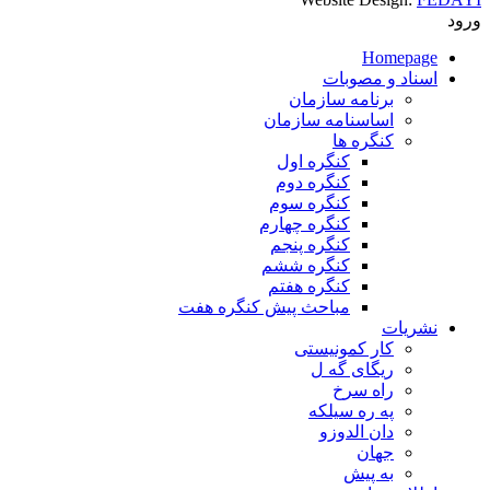
ورود
Homepage
اسناد و مصوبات
برنامه سازمان
اساسنامه سازمان
کنگره ها
کنگره اول
کنگره دوم
کنگره سوم
کنگره چهارم
کنگره پنجم
کنگره ششم
کنگره هفتم
مباحث پیش کنگره هفت
نشریات
کار کمونیستی
ریگای گه ل
راه سرخ
په ره سیلکه
دان الدوزو
جهان
به پیش