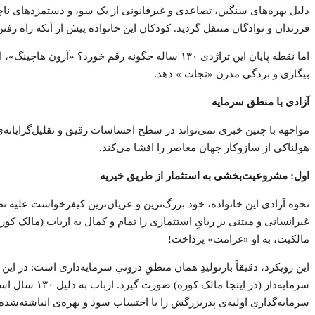
فرزندان و نوادگان منتقل گردید. کودکان این خانواده پیش از آنکه راه رفتن
اما نقطه پایان این تراژدی ۱۳۰ ساله چگونه رقم خورد؟ «آرون هاچینگ»، از فعالان سازمان حقوق بشری
بیگاری و بردگی مدرن «نجات » دهد.
آزادی با منطق سرمایه
هولناکی از سازوکار جهان معاصر را افشا می‌کند.
اول: مشروعیت‌بخشی به استثمار از طریق خیریه
نحوه آزادی این خانواده، خود بزرگ‌ترین و عریان‌ترین کیفرخواست علیه ن
غیرانسانی و مبتنی بر ربایِ استثماری را تمام و کمال به ارباب (مالک کو
مالکیت، به او «غرامت» پرداخت!
این رویکرد، دقیقاً بازتولیدِ همان منطقِ درونیِ سرمایه‌داری است: در این
سرمایه‌دار (
سرمایه‌گذاریِ اولیه‌ی پدربزرگش را با احتساب سود و بهره‌ی انباشته‌شده د