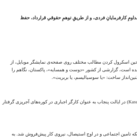
ومِ کارفرمایانِ فردی، و از طریقِ توهمِ حقوقیِ قرارداد، حفظ
 در حین اسکرول کردن مطالب مختلف روی صفحه‌ی نمایشگر موبایل، از
 شده است، گزارشی از کشور «دوست و همسایه»، پاکستان، نگاهم را
نین‌انداز ساخت: «یا سوسیالیسم، یا بربریت».
خبر کوتاه، اما به وسعت تاریخِ ستمِ طبقاتی، تکان‌دهنده بود: یک خانواده‌ی پاکستانی که به دلیل بدهی اجدادی به مدت ۱۳۰ سال در منطقه قصور (Kasur) در ایالت پنجاب به عنوان کارگر اجباری در کوره‌های آجرپزی گرفتار
 در غیاب هرگونه شبکه تامین اجتماعی و در اوج استیصال، نیروی کار پیش‌فروش شد. به