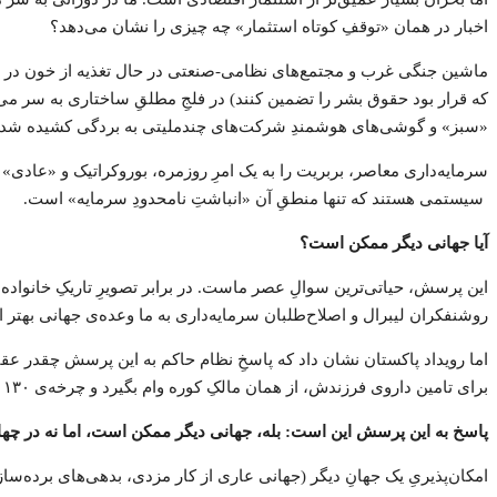
اخبار در همان «توقفِ کوتاه استثمار» چه چیزی را نشان می‌دهد؟
ماشین جنگی غرب و مجتمع‌های نظامی-صنعتی در حال تغذیه از خون در خاور
که قرار بود حقوق بشر را تضمین کنند) در فلجِ مطلقِ ساختاری به سر می‌ب
«سبز» و گوشی‌های هوشمندِ شرکت‌های چندملیتی به بردگی کشیده شده‌
سرمایه‌داری معاصر، بربریت را به یک امرِ روزمره، بوروکراتیک و «عادی»
سیستمی هستند که تنها منطقِ آن «انباشتِ نامحدودِ سرمایه» است.
آیا جهانی دیگر ممکن است؟
روشنفکران لیبرال و اصلاح‌طلبان سرمایه‌داری به ما وعده‌ی جهانی بهتر از طریق «اصلاحات تدریج
اما رویداد پاکستان نشان داد که پاسخِ نظام حاکم به این پرسش چقدر عقی
برای تامین داروی فرزندش، از همان مالکِ کوره وام بگیرد و چرخه‌ی ۱۳۰ ساله‌ی جدیدی از بردگی آغاز شود. خیریه، زخمِ سرمایه‌داری را پانسمان می‌کند تا سیستم بتواند فردا دوباره همان زخم را ایجاد کند.
پاسخ به این پرسش این است: بله، جهانی دیگر ممکن است، اما نه در چهار
امکان‌پذیریِ یک جهانِ دیگر (جهانی عاری از کار مزدی، بدهی‌های برده‌ساز