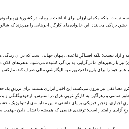
سم نیست، بلکه مکملی ارزان برای انباشت سرمایه در کشورهای پیرامونی ا
نِ بردگی می‌بندد. این خانواده‌های کارگر، آجرهایی را می‌پزند که شالود
افته و آزاد نیست؛ بلکه افشاگرِ قاعده‌ی پنهانِ جهانی است که در آن زندگی می
) نیز با زنجیرهای مالی‌گرایی به بردگی کشیده می‌شود. بدهی‌های کلان 
 عمر خود را برای بازپرداختِ بهره به الیگارشیِ مالی صرف کند. مارکس به
کارکردِ مضاعفی نیز بیرون می‌کشد: این اخبار ابزاری هستند برای تزریقِ 
 به طور ضمنی و زهرآگین به کارگرِ غربیِ غرق در استرس، ازخودبیگانگی و 
اریِ اجباری، زنجیرِ فیزیکی بر پای داشتی.» این مقایسه‌ی ایدئولوژیک، خشم
اوجِ آزادی و امتیاز است؛ ترفندی قدیمی که همیشه با نشان دادنِ جهنمی بدت
‌بریم که سرمایه‌داری در فاز امپریالیستی و متأخر خود، برای حفظ هژمونی 