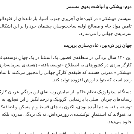
دوم: پیشکی و انباشت بدوی مستمر
سیستم «پیشکی» در کوره‌های آجرپزی جنوب آسیا، بازمانده‌ای از فئودالی
تامین مواد خام و مصالح اولیه ساخت‌وساز، چشمان خود را بر این اشکال خش
سرمایه‌ی جهانی را می‌سازد.
جهان زیر ذره‌بین: عادی‌سازی بربریت
این ۱۳۰ سال بردگی در منطقه‌ی قصور، یک استثنا در یک جهانِ توسعه‌ی
کارگر مزدی در کشورهای به اصطلاح «توسعه‌یافته» (هسته‌ی سرمایه‌داری
«پیشکیِ» مدرنی هستند که طبقه‌ی کارگرِ جهانی را مجبور می‌کنند تا تمام
زنده است که بتواند ارزش افزوده تولید کند.
دستگاه ایدئولوژیکِ نظام حاکم، از نمایشِ رسانه‌ایِ این بردگیِ عریان 
رسانه‌های جریان اصلی با بازنماییِ اگزوتیک و ترحم‌انگیز از این فجایع،
توسعه‌نیافته به دنیا آمده بودی، اکنون به جای قسطِ وامِ مسکن و اضافه‌ک
می‌قبولاند که استثمارِ اتوکشیده‌ی روزمره‌اش، نه یک بردگیِ مدرن، بلکه 
جلوه می‌دهد.
اما بحران بسیار عمیق‌تر از استثمار اقتصادی است. ما در دورانی به سر می