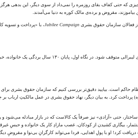
 بیاموزند، مقروض و برده‌ی مالک کوره به دنیا می‌آمدند.
Jubilee Campaign
، با «پرداخت و تسویه کا
مواجهه با چنین خبری نمی‌تواند در سطح احساسات رقیق و تقلی
ظام حاکم است. بیایید دقیق‌تر بررسی کنیم که سازمان حقوق بشری برای آز
ره) پرداخت کرد. به بیان دیگر، نهاد حقوق بشری در عمل مالکیتِ ارباب بر 
 ساختار، حتی «آزادی» نیز صرفاً یک کالاست که در بازار مبادله می‌شود و ره
در اینجا مالک کوره) صورت گیرد. ارباب به دلیل ۱۳۰ سال استثمار، بیگاری کشیدن از کودکان، غصب مازادِ ک
ریافت کرد! او با پولِ اهدایی، فردا می‌تواند کارگرانِ بی‌نوا و مقروضِ د