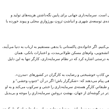
ست. سرمایه‌داری جهانی برای پایین نگه‌داشتن هزینه‌های تولید و
ه‌ی توسعه‌ی شهری و انباشتِ ثروتِ بورژوازیِ محلی و پیوند خورده با
‌کنیم. اگر خانواده‌ی پاکستانی با بدهی مستقیم به ارباب به دنیا می‌آیند،
دانشجویی، وام‌های مسکن طولانی‌مدت، و اعتبارات بانکی، همان
 درستی اشاره کرد که در نظام سرمایه‌داری، کارگر تنها به این دلیل
یک حسِ کاذبِ خوشبختی و رضایت به کارگران در کشورهای «مدرن».
بدهی پیام می‌دهند که: «شکرگزار باش! اگر در آن “جنوبِ وحشی” و
ِ طبقاتیِ کارگرِ هسته‌ی سرمایه‌داری را خنثی و سرکوب می‌کند و به او
ر در گوشه‌ای از جهان، بهشتِ دروغینِ سرمایه‌داریِ را موجه و بی‌بدیل
و نرخ سودِ نزولی‌اش، به تولیدِ مداومِ ویرانی نیاز دارد. اسکرول کردنِ