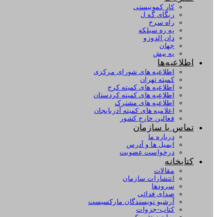
کار کمونیستی
ریگای گه ل
راه سرخ
په ره سیلکه
دان الدوزو
جهان
به پیش
اطلاعیه‌ها
اطلاعیه های شورای مرکزی
کمیته تهران
اطلاعیه های کمیته کرج
اطلاعیه های کمیته کردستان
اطلاعیه های مشترک
اعلامیه های کمیته آذربایجان
فعالین خارج کشور
تماس با سازمان
درباره ما
ایمیل ها و آدرس
درخواست عضویت
کتابخانه
مقالات
انتشارات سازمان
سرودها
صدای فدائی
آرشیو نویسندگان مارکسیست
کتاب-جزوات