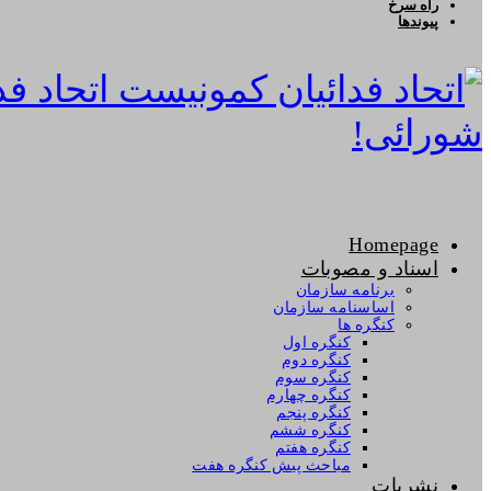
راه سرخ
پیوندها
اتحاد ف
شورائی!
Homepage
اسناد و مصوبات
برنامه سازمان
اساسنامه سازمان
کنگره ها
کنگره اول
کنگره دوم
کنگره سوم
کنگره چهارم
کنگره پنجم
کنگره ششم
کنگره هفتم
مباحث پیش کنگره هفت
نشریات