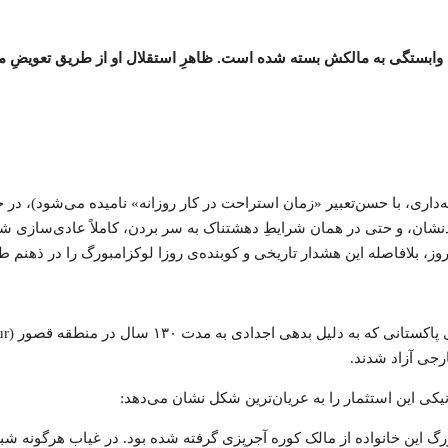
ِ وابستگی به مالکش بسته شده است. ظاهرِ استقلال او از طریق تعویضِ مدا
یه‌داری، با حسن‌تعبیر «زمان استراحت در کار روزانه» نامیده می‌شود)،
ندنشان، و حتی در همان شرایطِ دهشتناک به سر بردن، کاملاً عادی‌سازی
وز، بلافاصله این هشدار تاریخی و کوبنده‌ی روزا لوکزامبورگ را در ذهنم ط
جی آزاد شدند.
ی این استثمار را به عریان‌ترین شکل نشان می‌دهد:
یشکی» (Peshgi) آغاز شد که توسط پدربزرگ این خانواده از مالک کوره آجرپزی گرفته شده بود.