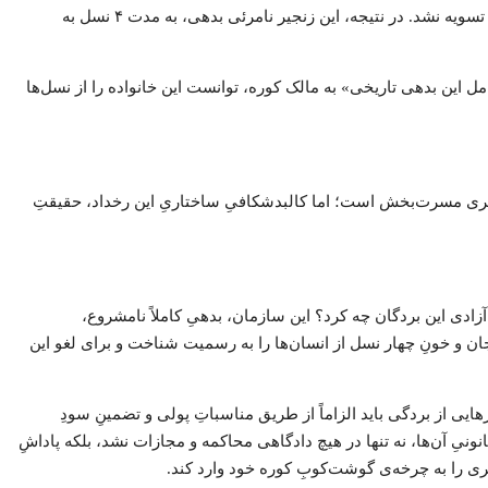
دلیل بهره‌های سنگین، تصاعدی و غیرقانونی از یک سو، و دستمزدهای ناچیزی که حتی کفاف بقای روزمره را نمی‌داد از سوی دیگر، این بدهی هرگز تسویه نشد. در نتیجه، این زنجیر نامرئی بدهی، به مدت ۴ نسل به
مل این بدهی تاریخی» به مالک کوره، توانست این خانواده را از نسل‌ها
ل‌گرایانه‌ی لیبرالی متوقف شود. در نگاه اول، پایان ۱۳۰ سال بردگی یک خانواده، خبری مسرت‌بخش است؛ اما کالبدشکافیِ ساختاریِ این رخداد، حقیقتِ
ادی این بردگان چه کرد؟ این سازمان، بدهیِ کاملاً نامشروع،
جان و خونِ چهار نسل از انسان‌ها را به رسمیت شناخت و برای لغو این
ایی از بردگی باید الزاماً از طریق مناسباتِ پولی و تضمینِ سودِ
ار یک خانواده و حبسِ غیرقانونیِ آن‌ها، نه تنها در هیچ دادگاهی محاکمه و مجازات نشد، بلکه پاداشِ
یگری را به چرخه‌ی گوشت‌کوبِ کوره خود وارد کند.