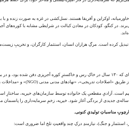
میانه، اوکراین و آفریقا هستند. نسل‌کشی در غزه به صورت زنده و با با
رند. در کنگو، کودکان در معادن کبالت در شرایطی مشابه با کوره‌های آجرپز
اند.
 تبدیل کرده است. مرگِ هزاران انسان، استثمار کارگران، و تخریبِ زیست‌
این پرسش، حیاتی‌ترین سوالِ عصر ماست. در برابر تصویرِ تاریکِ خانواده‌ای که ۱۳۰ سال در خاکِ رس و خا
ی»، «نهادهای مدنی مدنی (NGO)» و «مداخلات بشردوستانه» را می‌دهند.
م است. آزادیِ مقطعیِ یک خانواده توسط سازمان‌های خیریه، ساختارِ استثم
چوبِ مناسباتِ تولیدیِ کنونی.
، استثمار و جنگ)، نیازمندِ درکِ چند واقعیتِ تلخ اما ضروری است: