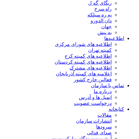
ریگای گه ل
راه سرخ
په ره سیلکه
دان الدوزو
جهان
به پیش
اطلاعیه‌ها
اطلاعیه های شورای مرکزی
کمیته تهران
اطلاعیه های کمیته کرج
اطلاعیه های کمیته کردستان
اطلاعیه های مشترک
اعلامیه های کمیته آذربایجان
فعالین خارج کشور
تماس با سازمان
درباره ما
ایمیل ها و آدرس
درخواست عضویت
کتابخانه
مقالات
انتشارات سازمان
سرودها
صدای فدائی
آرشیو نویسندگان مارکسیست