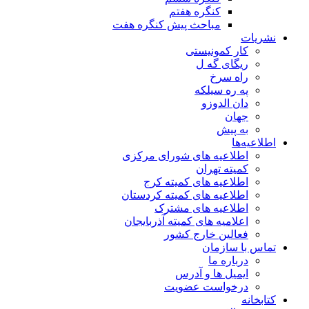
کنگره هفتم
مباحث پیش کنگره هفت
نشریات
کار کمونیستی
ریگای گه ل
راه سرخ
په ره سیلکه
دان الدوزو
جهان
به پیش
اطلاعیه‌ها
اطلاعیه های شورای مرکزی
کمیته تهران
اطلاعیه های کمیته کرج
اطلاعیه های کمیته کردستان
اطلاعیه های مشترک
اعلامیه های کمیته آذربایجان
فعالین خارج کشور
تماس با سازمان
درباره ما
ایمیل ها و آدرس
درخواست عضویت
کتابخانه