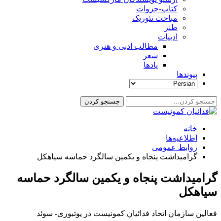
کتاب-جزوات
مباحث تئوریک
طنز
ادبیات
مطالب ادبی و هنری
شعر
یادها
پیوندها
خانه
اطلاعیه‌ها
روابط عمومی
گرامیداشت پنجاه و یکمین سالگرد حماسه سیاهکل
گرامیداشت پنجاه و یکمین سالگرد حماسه
سیاهکل
فعالین سازمان اتحاد فدائیان کمونیست در یوتبوری- سوئد