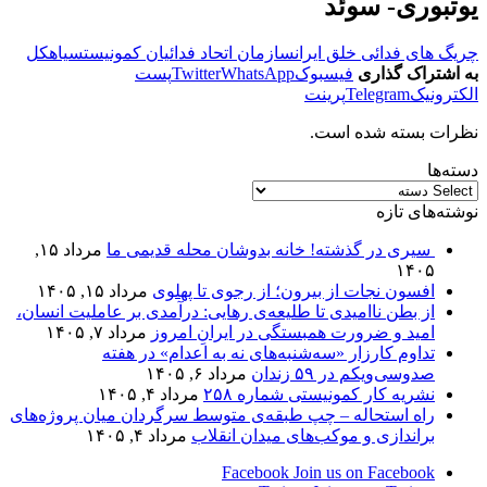
یوتبوری- سوئد
چریگ های فدائی خلق ایران
سازمان اتحاد فدائیان کمونیست
سیاهکل
به اشتراک گذاری
فیسبوک
WhatsApp
Twitter
پست
الکترونیک
Telegram
پرینت
نظرات بسته شده است.
دسته‌ها
نوشته‌های تازه
سیری در گذشته! خانه بدوشان محله قدیمی ما
مرداد ۱۵,
۱۴۰۵
افسون نجات از بیرون؛ از رجوی تا پهلوی
مرداد ۱۵, ۱۴۰۵
از بطن ناامیدی تا طلیعه‌ی رهایی: درآمدی بر عاملیت انسان،
امید و ضرورت همبستگی در ایرانِ امروز
مرداد ۷, ۱۴۰۵
تداوم کارزار «سه‌شنبه‌های نه به اعدام» در هفته
صدوسی‌و‌یکم در ۵۹ زندان
مرداد ۶, ۱۴۰۵
نشریه کار کمونیستی شماره ۲۵۸
مرداد ۴, ۱۴۰۵
راه استحاله – چپ طبقه‌ی متوسط سرگردان میان پروژه‌های
براندازی و موکب‌های میدان انقلاب
مرداد ۴, ۱۴۰۵
Facebook
Join us on Facebook