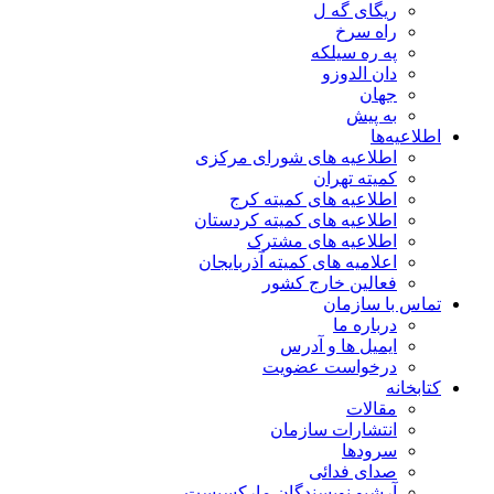
ریگای گه ل
راه سرخ
په ره سیلکه
دان الدوزو
جهان
به پیش
اطلاعیه‌ها
اطلاعیه های شورای مرکزی
کمیته تهران
اطلاعیه های کمیته کرج
اطلاعیه های کمیته کردستان
اطلاعیه های مشترک
اعلامیه های کمیته آذربایجان
فعالین خارج کشور
تماس با سازمان
درباره ما
ایمیل ها و آدرس
درخواست عضویت
کتابخانه
مقالات
انتشارات سازمان
سرودها
صدای فدائی
آرشیو نویسندگان مارکسیست