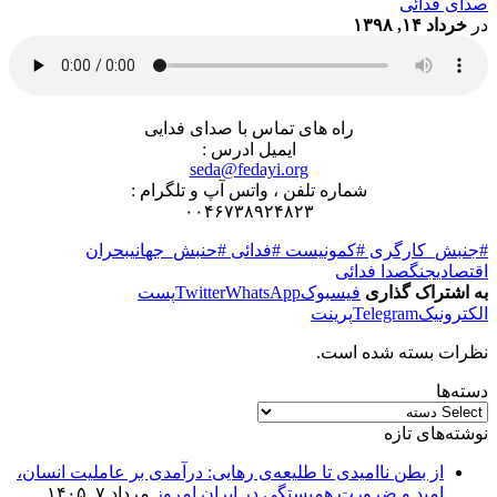
صدای فدائی
در
خرداد ۱۴, ۱۳۹۸
راه های تماس با صدای فدایی
ایمیل ادرس :
seda@fedayi.org
شماره تلفن ، واتس آپ و تلگرام :
۰۰۴۶۷۳۸۹۲۴۸۲۳
#جنبش_کارگری #کمونیست #فدائی #حنبش_جهانی
بحران
اقتصادی
جنگ
صدا فدائی
به اشتراک گذاری
فیسبوک
WhatsApp
Twitter
پست
الکترونیک
Telegram
پرینت
نظرات بسته شده است.
دسته‌ها
نوشته‌های تازه
از بطن ناامیدی تا طلیعه‌ی رهایی: درآمدی بر عاملیت انسان،
امید و ضرورت همبستگی در ایرانِ امروز
مرداد ۷, ۱۴۰۵