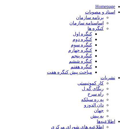
Homepage
اسناد و مصوبات
برنامه سازمان
اساسنامه سازمان
کنگره ها
کنگره اول
کنگره دوم
کنگره سوم
کنگره چهارم
کنگره پنجم
کنگره ششم
کنگره هفتم
مباحث پیش کنگره هفت
نشریات
کار کمونیستی
ریگای گه ل
راه سرخ
په ره سیلکه
دان الدوزو
جهان
به پیش
اطلاعیه‌ها
اطلاعیه های شورای مرکزی