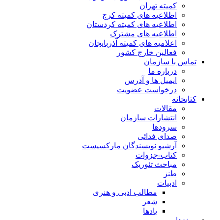
کمیته تهران
اطلاعیه های کمیته کرج
اطلاعیه های کمیته کردستان
اطلاعیه های مشترک
اعلامیه های کمیته آذربایجان
فعالین خارج کشور
تماس با سازمان
درباره ما
ایمیل ها و آدرس
درخواست عضویت
کتابخانه
مقالات
انتشارات سازمان
سرودها
صدای فدائی
آرشیو نویسندگان مارکسیست
کتاب-جزوات
مباحث تئوریک
طنز
ادبیات
مطالب ادبی و هنری
شعر
یادها