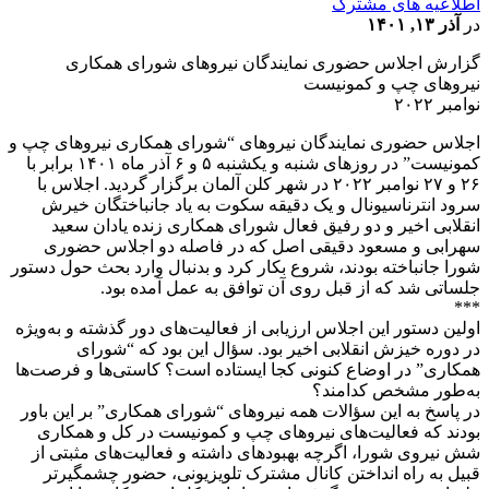
اطلاعیه های مشترک
در
آذر ۱۳, ۱۴۰۱
گزارش اجلاس حضوری نمایندگان نیروهای شورای همکاری
نیروهای چپ و کمونیست
نوامبر ۲۰۲۲
اجلاس حضوری نمایندگان نیروهای “شورای همکاری نیروهای چپ و
کمونیست” در روزهای شنبه و یکشنبه ۵ و ۶ آذر ماه ۱۴۰۱ برابر با
۲۶ و ۲۷ نوامبر ۲۰۲۲ در شهر کلن آلمان برگزار گردید. اجلاس با
سرود انترناسیونال و یک دقیقه سکوت به یاد جانباختگان خیرش
انقلابی اخیر و دو رفیق فعال شورای همکاری زنده یادان سعید
سهرابی و مسعود دقیقی اصل که در فاصله دو اجلاس حضوری
شورا جانباخته بودند، شروع بکار کرد و بدنبال وارد بحث حول دستور
جلساتی شد که از قبل روی آن توافق به عمل آمده بود.
***
اولین دستور این اجلاس ارزیابی از فعالیت‌های دور گذشته و به‌ویژه
در دوره خیزش انقلابی اخیر بود. سؤال این بود که “شورای
همکاری” در اوضاع کنونی کجا ایستاده است؟ کاستی‌ها و فرصت‌ها
به‌طور مشخص کدامند؟
در پاسخ به این سؤالات همه نیروهای “شورای همکاری” بر این باور
بودند که فعالیت‌های نیروهای چپ و کمونیست در کل و همکاری
شش نیروی شورا، اگرچه بهبودهای داشته و فعالیت‌های مثبتی از
قبیل به راه انداختن کانال مشترک تلویزیونی، حضور چشمگیرتر