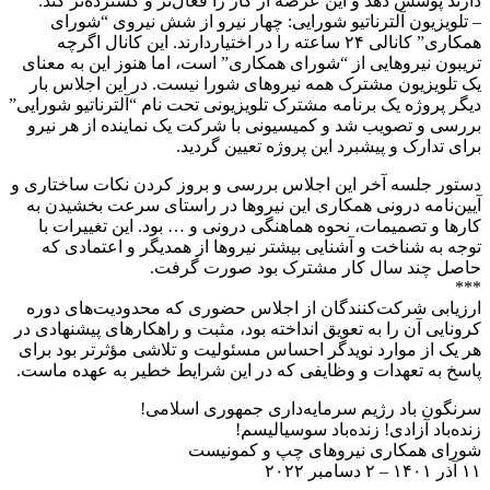
دارند پوشش دهد و این عرصه از کار را فعال‌تر و گسترده‌تر کند.
– تلویزیون آلترناتیو شورایی: چهار نیرو از شش نیروی “شورای
همکاری” کانالی ۲۴ ساعته را در اختیاردارند. این کانال اگرچه
تریبون نیروهایی از “شورای همکاری” است، اما هنوز این به معنای
یک تلویزیون مشترک همه نیروهای شورا نیست. در این اجلاس بار
دیگر پروژه یک برنامه مشترک تلویزیونی تحت نام “آلترناتیو شورایی”
بررسی و تصویب شد و کمیسیونی با شرکت یک نماینده از هر نیرو
برای تدارک و پیشبرد این پروژه تعیین گردید.
دستور جلسه آخر این اجلاس بررسی و بروز کردن نکات ساختاری و
آیین‌نامه درونی همکاری این نیروها در راستای سرعت بخشیدن به
کارها و تصمیمات، نحوه هماهنگی درونی و … بود. این تغییرات با
توجه به شناخت و آشنایی بیشتر نیروها از همدیگر و اعتمادی که
حاصل چند سال کار مشترک بود صورت گرفت.
***
ارزیابی شرکت‌کنندگان از اجلاس حضوری که محدودیت‌های دوره
کرونایی آن را به تعویق انداخته بود، مثبت و راهکارهای پیشنهادی در
هر یک از موارد نویدگر احساس مسئولیت و تلاشی مؤثرتر بود برای
پاسخ به تعهدات و وظایفی که در این شرایط خطیر به عهده ماست.
سرنگون باد رژیم سرمایه‌داری جمهوری اسلامی!
زنده‌باد آزادی! زنده‌باد سوسیالیسم!
شورای همکاری نیروهای چپ و کمونیست
۱۱ آذر ۱۴۰۱ – ۲ دسامبر ۲۰۲۲