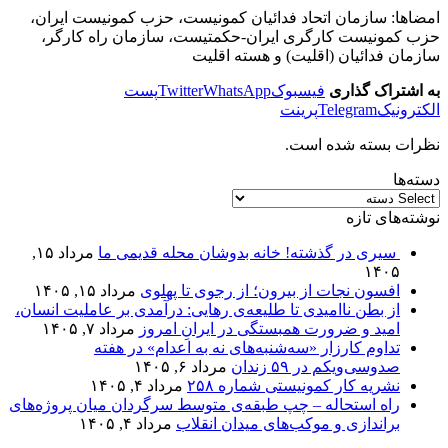
امضاها: سازمان اتحاد فدائیان کمونیست، حزب کمونیست ایران،
حزب کمونیست کارگری ایران-حکمتیست، سازمان راه کارگر،
سازمان فدائیان (اقلیت) و هسته اقلیت
به اشتراک گذاری
فیسبوک
WhatsApp
Twitter
پست
الکترونیک
Telegram
پرینت
نظرات بسته شده است.
دسته‌ها
نوشته‌های تازه
سیری در گذشته! خانه بدوشان محله قدیمی ما
مرداد ۱۵,
۱۴۰۵
افسون نجات از بیرون؛ از رجوی تا پهلوی
مرداد ۱۵, ۱۴۰۵
از بطن ناامیدی تا طلیعه‌ی رهایی: درآمدی بر عاملیت انسان،
امید و ضرورت همبستگی در ایرانِ امروز
مرداد ۷, ۱۴۰۵
تداوم کارزار «سه‌شنبه‌های نه به اعدام» در هفته
صدوسی‌و‌یکم در ۵۹ زندان
مرداد ۶, ۱۴۰۵
نشریه کار کمونیستی شماره ۲۵۸
مرداد ۴, ۱۴۰۵
راه استحاله – چپ طبقه‌ی متوسط سرگردان میان پروژه‌های
براندازی و موکب‌های میدان انقلاب
مرداد ۴, ۱۴۰۵