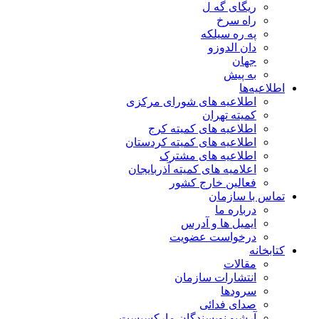
ریگای گه ل
راه سرخ
په ره سیلکه
دان الدوزو
جهان
به پیش
اطلاعیه‌ها
اطلاعیه های شورای مرکزی
کمیته تهران
اطلاعیه های کمیته کرج
اطلاعیه های کمیته کردستان
اطلاعیه های مشترک
اعلامیه های کمیته آذربایجان
فعالین خارج کشور
تماس با سازمان
درباره ما
ایمیل ها و آدرس
درخواست عضویت
کتابخانه
مقالات
انتشارات سازمان
سرودها
صدای فدائی
آرشیو نویسندگان مارکسیست