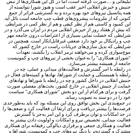
تبلیغاتی و …صورت گرفته است، اما در کل این همکاری‌ها از نبض
جنبش و خیزش انقلابی اخیر عقب است و هنوز شورا نتوانسته از
همه پتانسیل نیروهای خود بهره برده و به گسترشی فراتر از جمع
کنونی که از ملزومات پیشروی‌های قطب چپ جامعه است نائل آید.
این کمبود و کاستی هم از نظر کیفی و هم از نظر کمی در شرایطی
که بیش از هفتاد روز از خیزش انقلابی مردم در ایران می‌گذرد و در
شرایطی که خصلت نمایی بسیاری از اعتراضات درون جامعه مهر
چپ و رادیکال بر خود دارد ضعفی غیرقابل‌انکار است. همچنین در
شرایطی که بدیل سازی‌های جریانات راست در خارج کشور که
موج‌سواری کرده و می‌خواهند ترمز انقلاب را بکشند، تعهدات
“شورای همکاری” را به‌عنوان بخشی از نیروهای چپ و کمونیست
جامعه از همیشه بیشتر می‌سازد.
در رابطه با امر گسترش و فعالیت‌های میدانی و عملی، چه در
رابطه با همبستگی و حمایت از شوراها، نهادها و کمیته‌های فعال در
جنبش انقلابی در داخل کشور و چه در رابطه با شوراها و نهادهای
حمایت از جنبش انقلابی در خارج کشور، بحث‌های مفصلی صورت
گرفت و برای هرکدام از این دو بخش “شورای همکاری” سیاست
خود را در دو سند به تصویب رساند.
در جمع‌بندی این بخش توافق روی این مسئله بود که باید به‌طورجدی
فرصت‌ها را بیشتر دریافت و برای ارتقا آن فعالیت کرد و ضعف‌ها را
در حد امکانات و توان برطرف کرد و این امر به‌جز با گسترش
فعالیت میدانی، تخصیص نیرو و امکانات و اولویت دادن بیشتر به
فعالیت و همکاری جمعی و برقراری دیالوگی رفیقانه برای همکاری
مشترک و گسترده‌تر با دیگر نیروهای چپ و کمونیست، شوراها و