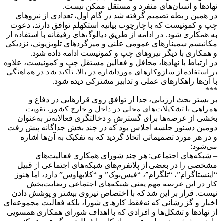
نهادها و انسان‌های منفرد و مستقل ممکن نیست.
در همین رابطه تصمیم گرفته شد در گام اول، تعدادی از نیروهای
چپ و کمونیست که با چارچوب بیانیه استکهلم توافق دارند، دعوت
به همکاری شود. در ادامه از طریق دیالوگ‌های رفیقانه با استفاده از
مکانیسم سمینارهای عمومی علنی و میزگردهای تلویزیونی، نزدیکی
و همکاری با دیگر نیروهای چپ و کمونیست ادامه داده شود.
در ارتباط با نهادها، محافل و فعالین مستقل چپ و کمونیست، علاوه
بر استفاده از سازوکارهای مورداشاره در بالا، تأکید شد در هماهنگی
با آن‌ها راهکارهای عملی و تدابیر مشترکی دیده شود.
***
بر بستر بحث ارزیابی، جدا از توافق روی قرارهایی در دفاع و
همراهی با تشکیلات‌های محلی در داخل و خارج کشور، تقویت
بخشی از عرصه‌ها برای گسترش و دخالتگری فعالانه‌تر به‌عنوان
دومین دستور جلسه اجلاس بود که در چند بخش جداگانه پیش رفت
و در هر مورد تصمیماتی اتخاذ گردید که به تفکیک به آن‌ها اشاره
می‌شود:
– شبکه‌های اجتماعی: هر چند شورای همکاری فعالیت‌های
مشخصی را در بعضی از پلاتفرم‌های شبکه‌های اجتماعی از قبیل
“اینستاگرام”، “تلگرام”، “فیس‌بوک” و “کلابهاوس” دارد، اما هنوز
کار در این عرصه مهم یعنی شبکه‌های اجتماعی رضایت‌بخش
نیست. قرار بر این شد که با اختصاص نیروی بیشتر و پوشش دادن
اخبار و گزارشانی که نه‌فقط کارهای شورا، بلکه فعالیت مجموعه‌ای
از نهادها و تشکل‌ها و افرادی که با اهداف شورای همکاری همسویی