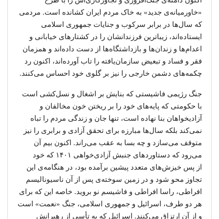
اکنون دامنه‌ی جنگ‌افروزی و تجاوزکاری‌اش را با طرح
«خاورمیانه‌ی جدید» به خاک مردم ایران کشانده است. مردمی
که سال‌ها در برابر سرکوب و جنایات جمهوری اسلامی
ایستاده‌اند، زیباترین فرزندانشان را در کشتارهای خیابانی و
اعدام‌ها و زندان‌ها و بازداشتگاه‌ها از دست داده‌اند و همزمان
فقر و فساد و تبعیض سازمان‌یافته را تاب آورده‌اند، اکنون رد
چکمه‌های دشمن خارجی را نیز بر گلوی خود احساس می‌کنند.
جنگ رژیمی فاشیستی که بنایش بر اشغال و نسل‌کشی است
با حکومتی که پایه‌های خود را بر ریختن خون مخالفان و
آزادیخواهان بنا نهاده است، تنها جان و زندگی مردم را تباه
نمی‌کند بلکه سال‌ها مبارزه برای تحقق آزادی و برابری را نیز
متوقف می‌سازد و چه بسا به عقب می‌راند. اکنون بیم آن
می‌رود که دستاوردهای جنبش آزادی‌خواهی ۱۴۰۱ که خود
از پس خیزش‌های متعدد پیشین برآمده بود، در هنگامه‌ی این
تجاوز محو شود و در زمین سوخته‌ی پس از آن ناسیونالیسم
افراطی، راسا افراطی و فاشیسم نو بروید. خاصه این که برای
هر دو طرف، اسرائیل و جمهوری اسلامی، جنگ «نعمت» است
و از آن ارتزاق می‌کنند. اسرائیل که به تأسی از رهبرانش