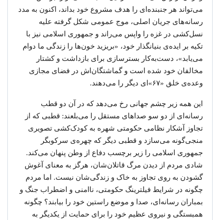
می‌تواند هر جنبنده‌ای را هدف مشروع خود بداند، اکنون به مدد
رسانه‌های جریان اصلی، موج عمومی شکل گرفته علیه
نسل‌کشی در غزه را واپس می‌راند و جمهوری اسلامی نیز با
تکیه بر ایده‌ی بنیانگذار خود، «بریزید خون‌ها را زندگی ما دوام
می‌یابد»، دست‌به‌کار بسترسازی برای بازداشت و کشتار
مخالفان خود شده است و گماشتگان‌اش در فضای مجازی
وعده‌ی خلق «۶۷»ای دیگر را می‌دهند.
این همه زیر چشم جهانی رخ می‌دهد که در آن دو قطب
رسانه‌ای از دو سو صداهای مستقل را می‌بلعند: قطبی که از
تجاوز آشکار نظامی حکومتی شهره به کودک‌کشی تصویری
منجی‌گونه می‌سازد و قطبی دیگر که چهره‌ی سرکوبگر
جمهوری اسلامی را زیر برچسب دفاع از وطن پنهان می‌کند.
شادی مردم از دیدن مرگ قاتلان‌شان، هرگز به معنای آغوش
گشودن به روی تجاوز به خاک و زندگی‌شان نیست. اما مردم
چگونه در شرایط فیلترینگ حکومتی، ناامنی و اضطراب جنگ و
بمباران رسانه‌ای، صدا و موضع راستین خود را بیابند؟ چگونه
همبستگی و نیروی عظیم خود را برای حمایت از یکدیگر به