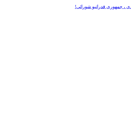
دی ، جمهوری فدراتیو شورائی!