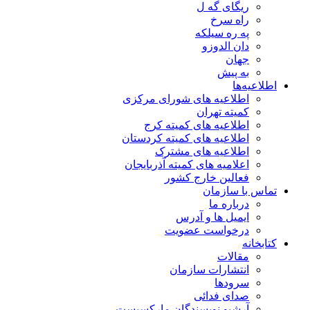
ریگای گه ل
راه سرخ
په ره سیلکه
دان الدوزو
جهان
به پیش
اطلاعیه‌ها
اطلاعیه های شورای مرکزی
کمیته تهران
اطلاعیه های کمیته کرج
اطلاعیه های کمیته کردستان
اطلاعیه های مشترک
اعلامیه های کمیته آذربایجان
فعالین خارج کشور
تماس با سازمان
درباره ما
ایمیل ها و آدرس
درخواست عضویت
کتابخانه
مقالات
انتشارات سازمان
سرودها
صدای فدائی
آرشیو نویسندگان مارکسیست