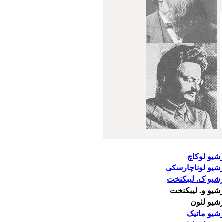
شیو لوکاچ
رشیو لوناچارسکی
شیو ک. لیبکنخت
شیو و. لیبکنخت
شیو لئون
شیو ماتیک