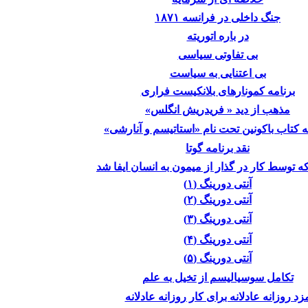
جنگ داخلی در فرانسه ۱۸۷۱
در باره اتوریته
بی تفاوتی سیاسی
بی اعتنایی به سیاست
برنامه کمونارهای بلانکیست فراری
مذهب از دید « فریدریش انگلس»
 کتاب باکونین تحت نام «استاتیسم و آنارشی»
نقد برنامه گوتا
 توسط کار در گذار از میمون به انسان ایفا شد
آنتی دورینگ (١)
آنتی دورینگ (٢)
آنتی دورینگ (٣)
آنتی دورینگ (۴)
آنتی دورینگ (۵)
تکامل سوسیالیسم از تخیل به علم
زد روزانه عادلانه برای کار روزانه عادلانه