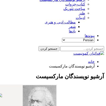
کتاب-جزوات
مباحث تئوریک
طنز
ادبیات
مطالب ادبی و هنری
شعر
یادها
پیوندها
خانه
آرشيو نويسندگان مارکسيست
آرشیو نویسندگان مارکسیست