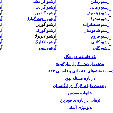
آرشیو زتکین
آرشیو گرامشی
آر
آرشیو زمانی
آرشیو گرانت
آ
آرشیو زینوویف
آرشیو گلدمن
آر
آرشیو سدوف
آرشیو «چه» گوارا
آ
آرشیو سلطانزاده
آرشیو گورتر
آ
آرشیو شاهومیان
آرشیو گورکی
آر
آرشیو فروم
آرشیو لابریولا
آر
آرشیو کانلی
آرشیو لافارگ
آ
آرشیو کانن
آرشیو لنین
آر
نقد فلسفه حق هگل
مذهب از دید « کارل مارکس»
ست نوشته‌های اقتصادی و فلسفی ۱۸۴۴
در باره مسئله یهود
وضعیت طبقه کارگر در انگلستان
خانواده مقدس
تزهایی در باره ی فویرباخ
ایدئولوژی آلمانی