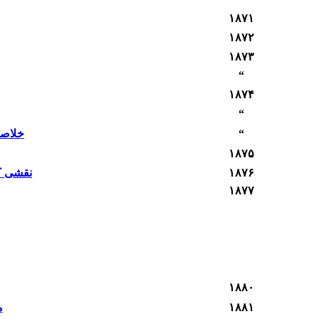
۱۸٧١
۱۸٧٢
۱۸٧٣
“
۱۸٧۴
“
“
خلاصه
۱۸٧۵
۱۸٧۶
نقشی که
۱۸٧٧
۱۸٨٠
۱۸٨١
م