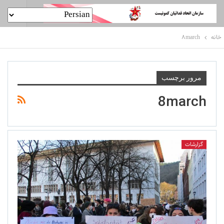
خانه
8march
مرور برچسب
8march
گزارشات