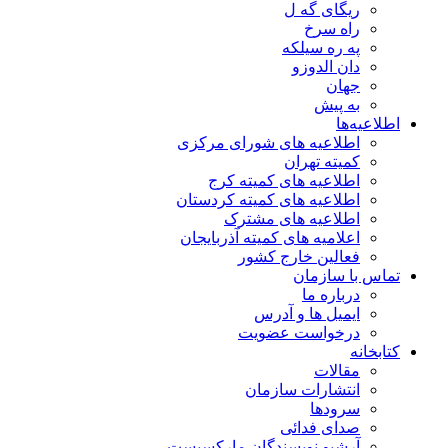
ریگای گه ل
راه سرخ
په ره سیلکه
دان الدوزو
جهان
به پیش
اطلاعیه‌ها
اطلاعیه های شورای مرکزی
کمیته تهران
اطلاعیه های کمیته کرج
اطلاعیه های کمیته کردستان
اطلاعیه های مشترک
اعلامیه های کمیته آذربایجان
فعالین خارج کشور
تماس با سازمان
درباره ما
ایمیل ها و آدرس
درخواست عضویت
کتابخانه
مقالات
انتشارات سازمان
سرودها
صدای فدائی
آرشیو نویسندگان مارکسیست