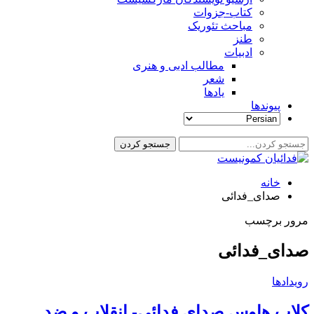
کتاب-جزوات
مباحث تئوریک
طنز
ادبیات
مطالب ادبی و هنری
شعر
یادها
پیوندها
خانه
صدای_فدائی
مرور برچسب
صدای_فدائی
رویدادها
کلاب هاوس صدای فدائی- انقلاب و ضد