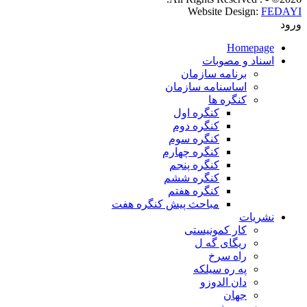
Website Design:
FEDAYI
ورود
Homepage
اسناد و مصوبات
برنامه سازمان
اساسنامه سازمان
کنگره ها
کنگره اول
کنگره دوم
کنگره سوم
کنگره چهارم
کنگره پنجم
کنگره ششم
کنگره هفتم
مباحث پیش کنگره هفت
نشریات
کار کمونیستی
ریگای گه ل
راه سرخ
په ره سیلکه
دان الدوزو
جهان