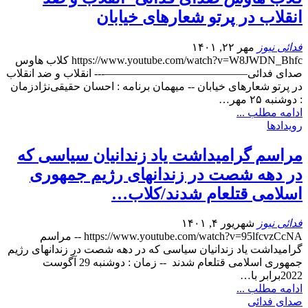
انقلاب در‌ پرتو شعارهای خیابان
فدائی نیوز
مهر ۲۲, ۱۴۰۱
https://www.youtube.com/watch?v=W8JWDN_Bhfc کلاب هاوس
صدای فدائی—————————————--- انقلاب و ضد انقلاب
در‌ پرتو شعارهای خیابان -- میهمان برنامه : احسان حقیقی‌نژادزمان
: دوشنبه ۲۵ مهر
…
ادامه مطلب ...
رویدادها
مراسم گرامیداشت یاد زندانیان سیاسی که
در دهه شصت در زندانهای رژیم جمهوری
اسلامی قتل­عام شدند/کلاب…
فدائی نیوز
شهریور ۴, ۱۴۰۱
https://www.youtube.com/watch?v=95lfcvzCcNA -- مراسم
گرامیداشت یاد زندانیان سیاسی که در دهه شصت در زندانهای رژیم
جمهوری اسلامی قتل­عام شدند -- زمان : دوشنبه 29 آگوست
2022برابر با
…
ادامه مطلب ...
صدای فدائی