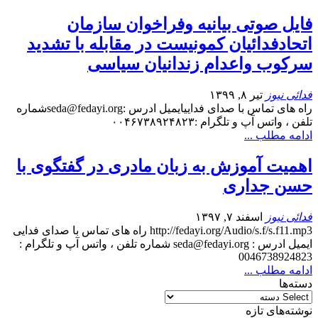
فایل صوتی بیانیه وفراخوان سازمان
اتحادفدائیان کمونیست در مقابله با تشدید
سرکوب واعدام زندانیان سیاسی
فدائی نیوز
تیر ۸, ۱۳۹۹
راه های تماس با صدای فداییایمیل ادرس :seda@fedayi.orgشماره
تلفن ، واتس آپ و تلگرام :۰۰۴۶۷۳۸۹۲۴۸۲۳
ادامه مطلب ...
اهمیت آموزش به زبان مادری در گفتگوی با
حسن جداری
فدائی نیوز
اسفند ۷, ۱۳۹۷
http://fedayi.org/Audio/s.f/s.f11.mp3 راه های تماس با صدای فدایی
ایمیل ادرس : seda@fedayi.org شماره تلفن ، واتس آپ و تلگرام :
0046738924823
ادامه مطلب ...
دسته‌ها
نوشته‌های تازه