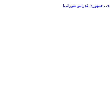
دی ، جمهوری فدراتیو شورائی!