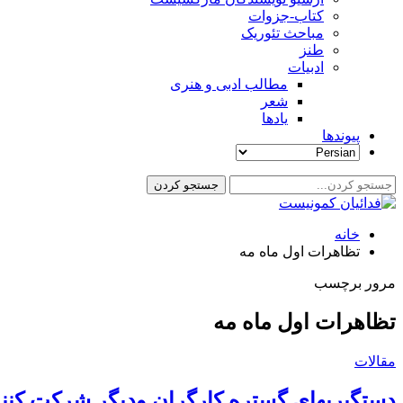
کتاب-جزوات
مباحث تئوریک
طنز
ادبیات
مطالب ادبی و هنری
شعر
یادها
پیوندها
خانه
تظاهرات اول ماه مه
مرور برچسب
تظاهرات اول ماه مه
مقالات
دستگیریهای گستره کارگران ودیگر شرکت کنند