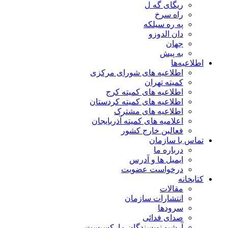
ریگای گه ل
راه سرخ
په ره سیلکه
دان الدوزو
جهان
به پیش
اطلاعیه‌ها
اطلاعیه های شورای مرکزی
کمیته تهران
اطلاعیه های کمیته کرج
اطلاعیه های کمیته کردستان
اطلاعیه های مشترک
اعلامیه های کمیته آذربایجان
فعالین خارج کشور
تماس با سازمان
درباره ما
ایمیل ها و آدرس
درخواست عضویت
کتابخانه
مقالات
انتشارات سازمان
سرودها
صدای فدائی
آرشیو نویسندگان مارکسیست