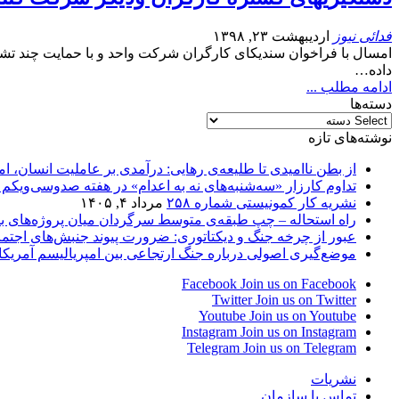
فدائی نیوز
اردیبهشت ۲۳, ۱۳۹۸
امسال با فراخوان سندیکای کارگران شرکت واحد و با حمایت چند تشک
داده…
ادامه مطلب ...
دسته‌ها
نوشته‌های تازه
از بطن ناامیدی تا طلیعه‌ی رهایی: درآمدی بر عاملیت انسان، ا
تداوم کارزار «سه‌شنبه‌های نه به اعدام» در هفته صدوسی‌و‌یکم در ۵۹ زن
نشریه کار کمونیستی شماره ۲۵۸
مرداد ۴, ۱۴۰۵
راه استحاله – چپ طبقه‌ی متوسط سرگردان میان پروژه‌های بر
عبور از چرخه جنگ و دیکتاتوری: ضرورت پیوند جنبش‌های اجتما
موضع‌گیری اصولی درباره جنگ ارتجاعی بین امپریالیسم آمریکا
Facebook
Join us on Facebook
Twitter
Join us on Twitter
Youtube
Join us on Youtube
Instagram
Join us on Instagram
Telegram
Join us on Telegram
نشریات
تماس با سازمان