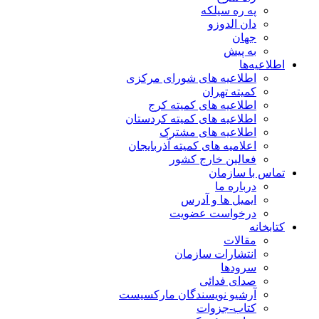
په ره سیلکه
دان الدوزو
جهان
به پیش
اطلاعیه‌ها
اطلاعیه های شورای مرکزی
کمیته تهران
اطلاعیه های کمیته کرج
اطلاعیه های کمیته کردستان
اطلاعیه های مشترک
اعلامیه های کمیته آذربایجان
فعالین خارج کشور
تماس با سازمان
درباره ما
ایمیل ها و آدرس
درخواست عضویت
کتابخانه
مقالات
انتشارات سازمان
سرودها
صدای فدائی
آرشیو نویسندگان مارکسیست
کتاب-جزوات