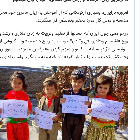
امروزه درایران، بسیاری ازکودکانی که از آموختن به زبان مادری خود مح
مدرسه و محل کار مورد تحقیر وتبعیض قرارمیگیرند.
درجوامعی چون ایران که انسانها از تعلیم وتربیت به زبان مادری و رشد و
روح فاشیسم ونژادپرستی و” ژن” خوب و بد رواج داده میشود. گروهی از
شونیستی ونژادپرستانه ازیکسو و متهم کردن معترضین ممنوعیت آموزش و
زحمتکش تحت ستم واستثمار تفرقه انداخته و به ستمگری واستبداد و سر