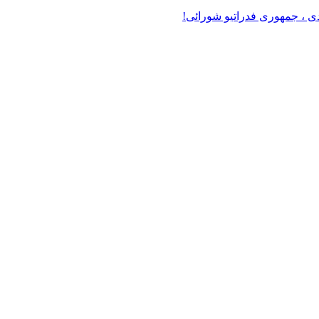
دی ، جمهوری فدراتیو شورائی!