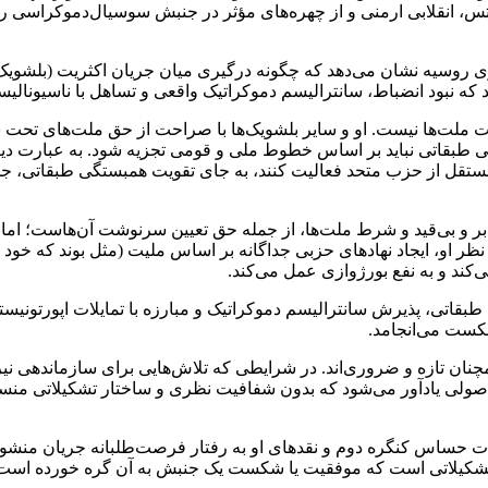
تس، انقلابی ارمنی و از چهره‌های مؤثر در جنبش سوسیال‌دموکراسی رو
روسیه نشان می‌دهد که چگونه درگیری میان جریان اکثریت (بلشویک‌ها)
نبود انضباط، سانترالیسم دموکراتیک واقعی و تساهل با ناسیونالیسم 
وشت ملت‌ها نیست. او و سایر بلشویک‌ها با صراحت از حق ملت‌های تحت
 طبقاتی نباید بر اساس خطوط ملی و قومی تجزیه شود. به عبارت دیگر
مستقل از حزب متحد فعالیت کنند، به جای تقویت همبستگی طبقاتی، جدایی
ابر و بی‌قید و شرط ملت‌ها، از جمله حق تعیین سرنوشت آن‌هاست؛ اما د
ظر او، ایجاد نهادهای حزبی جداگانه بر اساس ملیت (مثل بوند که خود ر
کند و به نفع بورژوازی عمل می‌کند.
 طبقاتی، پذیرش سانترالیسم دموکراتیک و مبارزه با تمایلات اپورتونیس
شکست می‌انجامد.
مچنان تازه و ضروری‌اند. در شرایطی که تلاش‌هایی برای سازماندهی ن
 یادآور می‌شود که بدون شفافیت نظری و ساختار تشکیلاتی منسجم، هر 
ت حساس کنگره دوم و نقدهای او به رفتار فرصت‌طلبانه جریان منشویک
 تشکیلاتی است که موفقیت یا شکست یک جنبش به آن گره خورده است