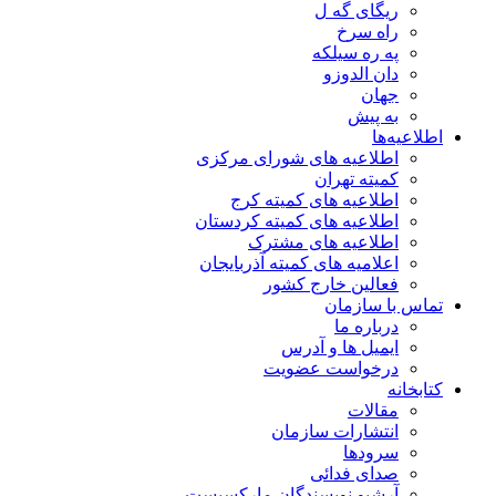
ریگای گه ل
راه سرخ
په ره سیلکه
دان الدوزو
جهان
به پیش
اطلاعیه‌ها
اطلاعیه های شورای مرکزی
کمیته تهران
اطلاعیه های کمیته کرج
اطلاعیه های کمیته کردستان
اطلاعیه های مشترک
اعلامیه های کمیته آذربایجان
فعالین خارج کشور
تماس با سازمان
درباره ما
ایمیل ها و آدرس
درخواست عضویت
کتابخانه
مقالات
انتشارات سازمان
سرودها
صدای فدائی
آرشیو نویسندگان مارکسیست