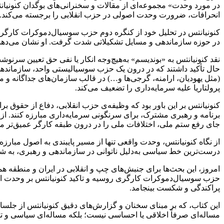
در مورد وحدت» مجموعه‌ای از مقالات و سخنرانی‌های بوگدان کنونیان
انحرافات، ضرورت وحدت اصولی در حزب انقلابی را برجسته می‌کند.
کنونیانتس در تحلیل خود از کنگره دوم حزب سوسیال‌دموکرات کارگری 
در حوزه سازماندهی و مسایل تشکیلاتی شدت گرفت. او نشان می‌دهد که 
نقد کنونیانتس به «بوندیسم» به‌هیچ‌وجه انکار یا نفی حق تعیین سرن
حال تأکید داشتند که در درون یک حزب سوسیالیستی واحد، سازماندهی
(مثل یهودیان، ارامنه، گرجی‌ها و…) در قالب سازمان‌های جداگانه و 
پرولتاریا علیه سرمایه‌داری را تضعیف می‌کند.
کنونیانتس بر این باور بود که وظیفه‌ی حزب انقلابی، دفاع از حقوق بر
برنامه و رهبری مشترک، برای سرنگونی سرمایه‌داری مبارزه کنند. از ن
جای رفع ستم ملی، اختلافات ملی را در درون طبقه کارگر عمیق‌تر می‌
از نگاه کنونیانتس، وحدت واقعی تنها از مسیر پایبندی به اصول مبارزه
درست‌ترین خط سیاسی به‌دلیل ناتوانی در سازماندهی و رهبری، به 
امروز، این بحث‌ها برای جنبش‌های چپ و انقلابی در ایران و منطقه ه
حزب سوسیال‌دموکرات کارگری روسیه و تاکید کنونیانتس بر وحدت اصولی
پراکندگی و شکست بینجامد.
این کتاب، که بر مبنای سخنان و گزارش‌های دقیق کنونیانتس از جلسا
مساله‌ای صرفاً اخلاقی یا احساسی نیست؛ بلکه مساله‌ای سیاسی و