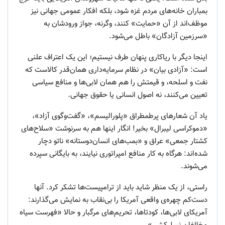
بمباران خانه‌های مردم غزه شود، بلکه افکار عمومی جهانی نیز
موظف‌اند از آن «حمایت» کنند، وگرنه، جواز ورودشان به
«سرزمین آزادگان» باطل می‌شود.
اینجا دیگر با ریاکاری پنهان طرف نیستیم؛ این یک اعتراف علنی
است: «آزادی بیان» در نظام سرمایه‌داری همان‌قدر کالاست که
نفت و اسلحه، و قیمتش را هم همان لابی‌ها و منافع سیاسی
تعیین می‌کنند، نه اصول انسانی یا حقوق جهانی.
یاد آن شعارهای پرطمطراق «پلورالیسم»، «گفت‌وگوی آزاد»،
«دموکراسی لیبرال» بخیر! انگار اینها هم به سرنوشت «سلاح‌های
کشتار جمعی» عراق و «بمب‌های انسان‌دوستانه» ناتو دچار
شده‌اند: هرگاه به کار منافع امپراتوری نیایند، به بایگانی سپرده
می‌شوند.
راستی، از یک منظر شاید باید از ترامپیست‌ها تشکر کرد. آنها
دست‌کم چهره‌ی واقعی آمریکا را بی‌نقاب به نمایش می‌گذارند:
آمریکای لابی‌ها، کودتاها، تحریم‌های مرگبار و حالا «فهرست سیاه